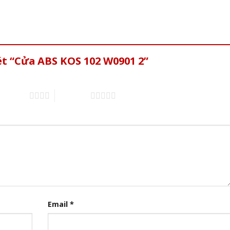
ét “Cửa ABS KOS 102 W0901 2”
of 5 stars
5 of 5 stars
Email
*