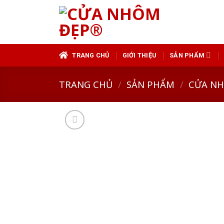
Skip
to
content
TRANG CHỦ
GIỚI THIỆU
SẢN PHẨM
TRANG CHỦ
/
SẢN PHẨM
/
CỬA N