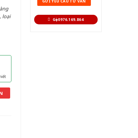
hàng
 loại
Gọi 0976.169.864
hiết
N