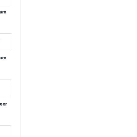
xam
xam
eer