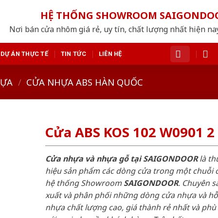
HỆ THỐNG SHOWROOM SAIGONDO
Nơi bán cửa nhôm giá rẻ, uy tín, chất lượng nhất hiện nay
DỰ ÁN THỰC TẾ
TIN TỨC
LIÊN HỆ
HỰA
/
CỬA NHỰA ABS HÀN QUỐC
Cửa ABS KOS 102 W0901 2
Cửa nhựa và nhựa gỗ tại SAIGONDOOR
là t
hiệu sản phẩm các dòng cửa trong một chuỗi 
hệ thống Showroom
SAIGONDOOR
. Chuyên s
xuất và phân phối những dòng cửa nhựa và h
nhựa chất lượng cao, giá thành rẻ nhất và phù