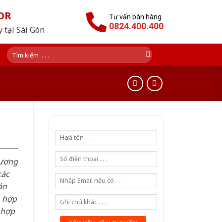
OR
Tư vấn bán hàng
0824.400.400
 tại Sài Gòn
Tìm
kiếm:
hương
các
ản
ỗ hợp
 hợp