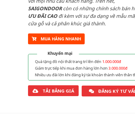
với mọi nhu cầu khách hàng. Trên hết,
SAIGONDOOR
còn có những chính sách bán 
ƯU ĐÃI
CAO
đi kèm với sự đa dạng về mẫu mã,
cửa gỗ và cả phân khúc giá thành.
MUA HÀNG NHANH
Khuyến mại
Quà tặng đồ nội thất trang trí lên đến
1.000.000đ
Giảm trực tiếp khi mua đơn hàng lớn hơn
3.000.000đ
Nhiều ưu đãi lớn khi đăng ký tài khoản thành viên thân t
TẢI BẢNG GIÁ
ĐĂNG KÝ TƯ VẤ