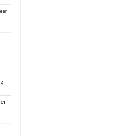
eer
 C1