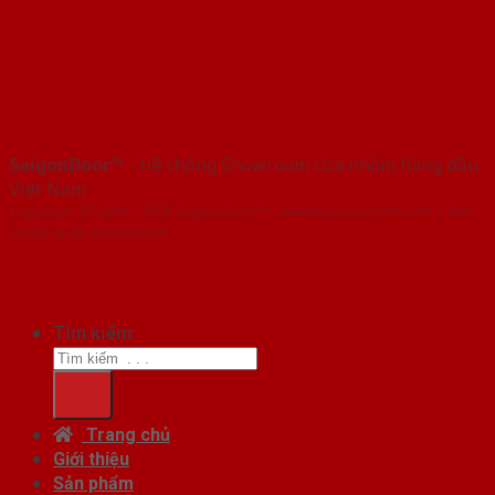
SaigonDoor™
- Hệ thống Showroom cửa nhôm hàng đầu
Việt Nam
Copyright ⓒ 2016 – 2026 SaigonDoor™ - www.bancuanhom.com | Đơn
vị chủ quản SaigonDoor
Tìm kiếm:
Trang chủ
Giới thiệu
Sản phẩm