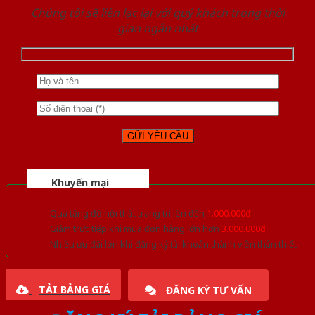
Chúng tôi sẽ liên lạc lại với quý khách trong thời
gian ngắn nhất
Khuyến mại
Quà tặng đồ nội thất trang trí lên đến
1.000.000đ
Giảm trực tiếp khi mua đơn hàng lớn hơn
3.000.000đ
Nhiều ưu đãi lớn khi đăng ký tài khoản thành viên thân thiết
TẢI BẢNG GIÁ
ĐĂNG KÝ TƯ VẤN