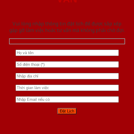
Vui lòng nhập thông tin đặt lịch để được sắp xếp
gặp gỡ làm việc hoăc tư vấn mà không phải chờ đợi.