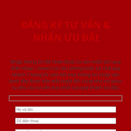
ĐĂNG KÝ TƯ VẤN &
NHẬN ƯU ĐÃI
Nhập thông tin để nhận được tư vấn miễn phí qua
điện thoại / email/ tại văn phòng hoặc tại nhà quý
khách. Chúng tôi cam kết mọi thông tin nhập vào
dưới đây được bảo mật tuyệt đối cũng như chỉ phục
vụ yêu cầu tư vấn duy nhất của quý khách tại đây.