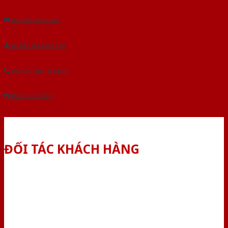
Âu.Chúng tôi tự tin là nhà sản xuất & cung cấp hàng đầu tại Việt Nam!
Gửi yêu cầu tư vấn
Tải báo giá tổng hợp
Yêu cầu gọi lại (3 phút)
Dành cho đại lý
ĐỐI TÁC KHÁCH HÀNG