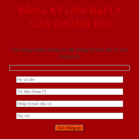
ĐĂNG KÝ LÀM ĐẠI LÝ
CỦA CHÚNG TÔI
Vui lòng nhập thông tin để đăng ký làm đại lý của
chúng tôi