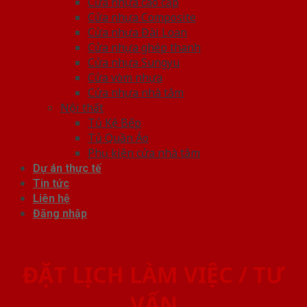
Cửa nhựa cao cấp
Cửa nhựa Composite
Cửa nhựa Đài Loan
Cửa nhựa ghép thanh
Cửa nhựa Sungyu
Cửa vòm nhựa
Cửa nhựa nhà tắm
Nội thất
Tủ Kệ Bếp
Tủ Quần Áo
Phụ kiện cửa nhà tắm
Dự án thực tế
Tin tức
Liên hệ
Đăng nhập
ĐẶT LỊCH LÀM VIỆC / TƯ
VẤN