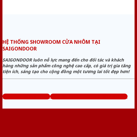
HỆ THỐNG SHOWROOM CỬA NHÔM TẠI
SAIGONDOOR
SAIGONDOOR luôn nỗ lực mang đến cho đối tác và khách
hàng những sản phẩm công nghệ cao cấp, có giá trị gia tăng
tiện ích, sáng tạo cho cộng đồng một tương lai tốt đẹp hơn!
www.bancuanhom.com
Tổng đài tư vấn miễn phí: 0824.400.400