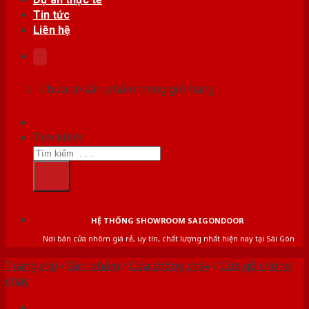
Tin tức
Liên hệ
Chưa có sản phẩm trong giỏ hàng.
Tìm kiếm:
HỆ THỐNG SHOWROOM SAIGONDOOR
Nơi bán cửa nhôm giá rẻ, uy tín, chất lượng nhất hiện nay tại Sài Gòn
Trang chủ
/
Sản phẩm
/
Cửa chống cháy
/
Cửa gỗ chống
cháy