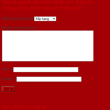
Hãy là người đầu tiên nhận xét “Cửa Gỗ
Chống Cháy MDF Veneer P1R2 ash”
Đánh giá của bạn
Nhận xét của bạn
*
Tên
*
Email
*
Sản phẩm tương tự