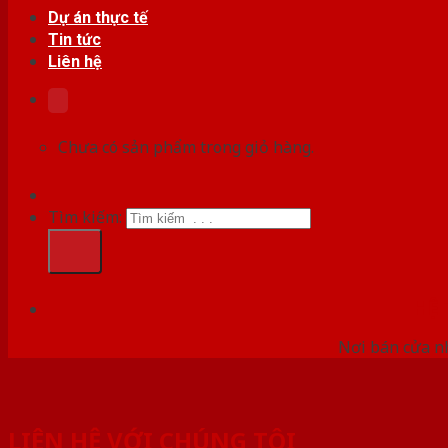
Dự án thực tế
Tin tức
Liên hệ
Chưa có sản phẩm trong giỏ hàng.
Tìm kiếm:
HỆ
Nơi bán cửa nh
LIÊN HỆ VỚI CHÚNG TÔI