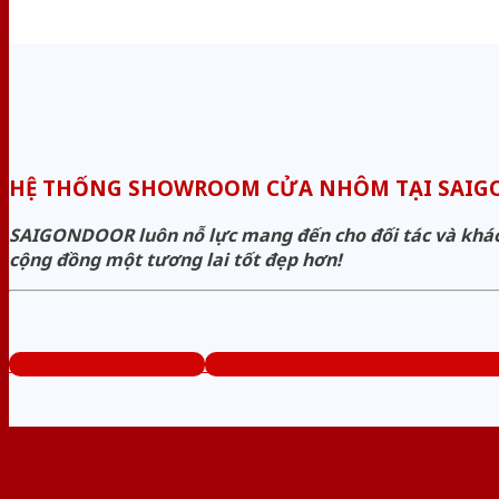
HỆ THỐNG SHOWROOM CỬA NHÔM TẠI SAI
SAIGONDOOR luôn nỗ lực mang đến cho đối tác và khách 
cộng đồng một tương lai tốt đẹp hơn!
www.bancuanhom.com
Tổng đài tư vấn miễn phí: 0824.400