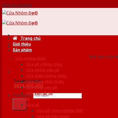
Skip to content
Trang chủ
Giới thiệu
HỆ
Sản phẩm
Nơi bán cửa nh
Cửa chống cháy
Cửa gỗ chống cháy
Cửa nhôm vân gỗ
Cửa thép chống cháy
Tư vấn bán hàng
Cửa Thép Hàn Quốc
0824.400.400
Cửa thép vân gỗ
Cửa vân gỗ 5D
Tìm kiếm:
Báo giá
Cửa gỗ
Cửa gỗ công nghiệp HDF
Cửa Gỗ Hàn Quốc