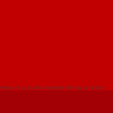
 THỐNG SHOWROOM SAIGONDOOR
ôm giá rẻ, uy tín, chất lượng nhất hiện nay tại Sài Gòn