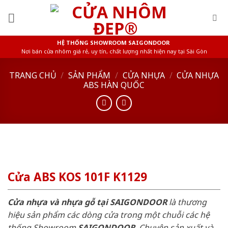
Skip
to
content
HỆ THỐNG SHOWROOM SAIGONDOOR
Nơi bán cửa nhôm giá rẻ, uy tín, chất lượng nhất hiện nay tại Sài Gòn
TRANG CHỦ
/
SẢN PHẨM
/
CỬA NHỰA
/
CỬA NHỰA
ABS HÀN QUỐC
Cửa ABS KOS 101F K1129
Cửa nhựa và nhựa gỗ tại SAIGONDOOR
là thương
hiệu sản phẩm các dòng cửa trong một chuỗi các hệ
thống Showroom
SAIGONDOOR
. Chuyên sản xuất và