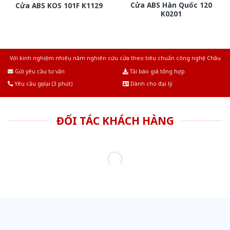
Cửa ABS Hàn Quốc 120
Cửa ABS KOS 101F K1129
K0201
Với kinh nghiệm nhiêu năm nghiên cứu cửa theo tiêu chuẩn công nghệ Châu
Âu.Chúng tôi tự tin là nhà sản xuất & cung cấp hàng đầu tại Việt Nam!
Gửi yêu cầu tư vấn
Tải báo giá tổng hợp
Yêu cầu gọi lại (3 phút)
Dành cho đại lý
ĐỐI TÁC KHÁCH HÀNG