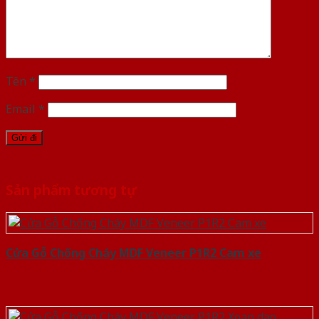
Tên
*
Email
*
Sản phẩm tương tự
Cửa Gỗ Chống Cháy MDF Veneer P1R2 Cam xe