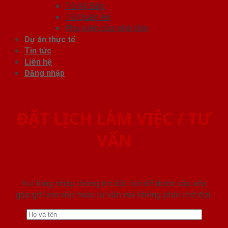
Tủ Kệ Bếp
Tủ Quần Áo
Phụ kiện cửa nhà tắm
Dự án thực tế
Tin tức
Liên hệ
Đăng nhập
ĐẶT LỊCH LÀM VIỆC / TƯ
VẤN
Vui lòng nhập thông tin đặt lịch để được sắp xếp
gặp gỡ làm việc hoăc tư vấn mà không phải chờ đợi.