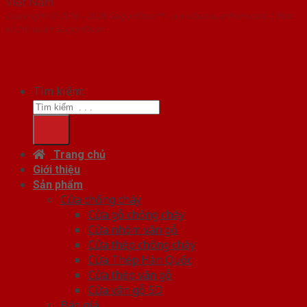
Việt Nam
Copyright ⓒ 2016 – 2026 SaigonDoor™ - www.bancuanhom.com | Đơn
vị chủ quản SaigonDoor
Tìm kiếm:
Trang chủ
Giới thiệu
Sản phẩm
Cửa chống cháy
Cửa gỗ chống cháy
Cửa nhôm vân gỗ
Cửa thép chống cháy
Cửa Thép Hàn Quốc
Cửa thép vân gỗ
Cửa vân gỗ 5D
Báo giá