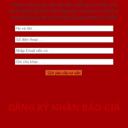
khách. Chúng tôi cam kết mọi thông tin nhập vào
dưới đây được bảo mật tuyệt đối cũng như chỉ phục
vụ yêu cầu tư vấn duy nhất của quý khách tại đây.
ĐĂNG KÝ NHẬN BÁO GIÁ