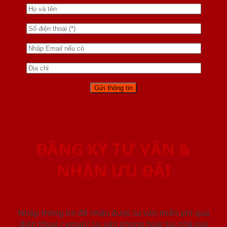
ĐĂNG KÝ TƯ VẤN &
NHẬN ƯU ĐÃI
Nhập thông tin để nhận được tư vấn miễn phí qua
điện thoại / email/ tại văn phòng hoặc tại nhà quý