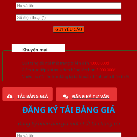
Khuyến mại
Quà tặng đồ nội thất trang trí lên đến
1.000.000đ
Giảm trực tiếp khi mua đơn hàng lớn hơn
3.000.000đ
Nhiều ưu đãi lớn khi đăng ký tài khoản thành viên thân thiết
TẢI BẢNG GIÁ
ĐĂNG KÝ TƯ VẤN
ĐĂNG KÝ TẢI BẢNG GIÁ
Đăng ký nhận báo giá mới nhất từ chúng tôi