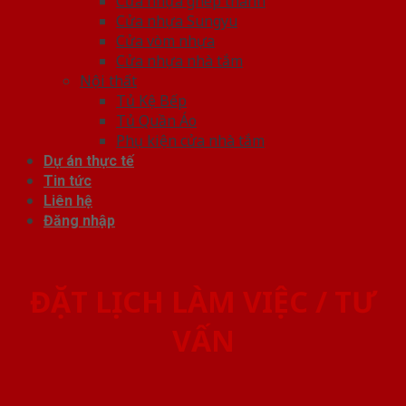
Cửa nhựa ghép thanh
Cửa nhựa Sungyu
Cửa vòm nhựa
Cửa nhựa nhà tắm
Nội thất
Tủ Kệ Bếp
Tủ Quần Áo
Phụ kiện cửa nhà tắm
Dự án thực tế
Tin tức
Liên hệ
Đăng nhập
ĐẶT LỊCH LÀM VIỆC / TƯ
VẤN