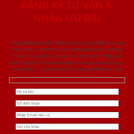
ĐĂNG KÝ TƯ VẤN &
NHẬN ƯU ĐÃI
Nhập thông tin để nhận được tư vấn miễn phí qua
điện thoại / email/ tại văn phòng hoặc tại nhà quý
khách. Chúng tôi cam kết mọi thông tin nhập vào
dưới đây được bảo mật tuyệt đối cũng như chỉ phục
vụ yêu cầu tư vấn duy nhất của quý khách tại đây.