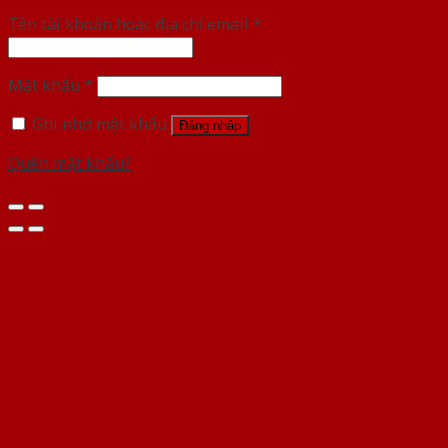
Tên tài khoản hoặc địa chỉ email
*
Mật khẩu
*
Ghi nhớ mật khẩu
Đăng nhập
Quên mật khẩu?