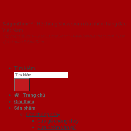
SaigonDoor™
- Hệ thống Showroom cửa nhôm hàng đầu
Việt Nam
Copyright ⓒ 2016 – 2026 SaigonDoor™ - www.bancuanhom.com | Đơn
vị chủ quản SaigonDoor
Tìm kiếm:
Trang chủ
Giới thiệu
Sản phẩm
Cửa chống cháy
Cửa gỗ chống cháy
Cửa nhôm vân gỗ