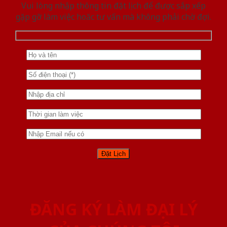
Vui lòng nhập thông tin đặt lịch để được sắp xếp
gặp gỡ làm việc hoăc tư vấn mà không phải chờ đợi.
ĐĂNG KÝ LÀM ĐẠI LÝ