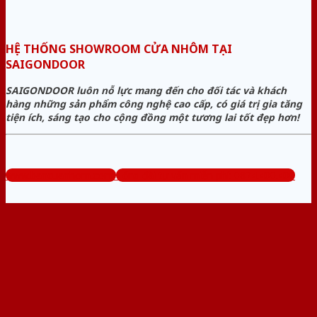
HỆ THỐNG SHOWROOM CỬA NHÔM TẠI
SAIGONDOOR
SAIGONDOOR luôn nỗ lực mang đến cho đối tác và khách
hàng những sản phẩm công nghệ cao cấp, có giá trị gia tăng
tiện ích, sáng tạo cho cộng đồng một tương lai tốt đẹp hơn!
www.bancuanhom.com
Tổng đài tư vấn miễn phí: 0824.400.400