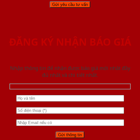
ĐĂNG KÝ NHẬN BÁO GIÁ
Nhập thông tin để nhận được báo giá mới nhât đầy
đủ nhất và chi tiết nhất.