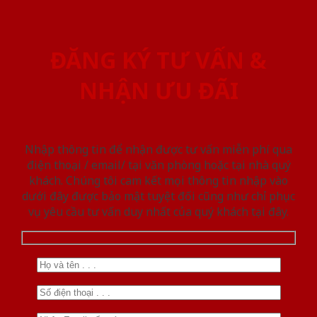
ĐĂNG KÝ TƯ VẤN &
NHẬN ƯU ĐÃI
Nhập thông tin để nhận được tư vấn miễn phí qua
điện thoại / email/ tại văn phòng hoặc tại nhà quý
khách. Chúng tôi cam kết mọi thông tin nhập vào
dưới đây được bảo mật tuyệt đối cũng như chỉ phục
vụ yêu cầu tư vấn duy nhất của quý khách tại đây.