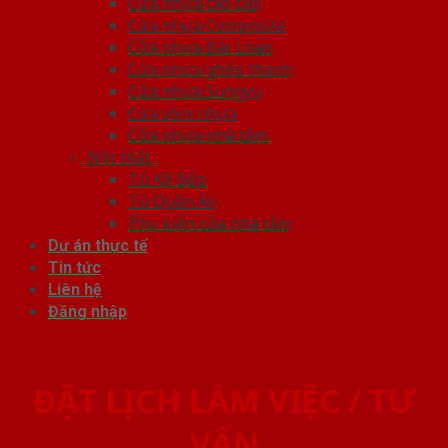
Cửa nhựa cao cấp
Cửa nhựa Composite
Cửa nhựa Đài Loan
Cửa nhựa ghép thanh
Cửa nhựa Sungyu
Cửa vòm nhựa
Cửa nhựa nhà tắm
Nội thất
Tủ Kệ Bếp
Tủ Quần Áo
Phụ kiện cửa nhà tắm
Dự án thực tế
Tin tức
Liên hệ
Đăng nhập
ĐẶT LỊCH LÀM VIỆC / TƯ
VẤN