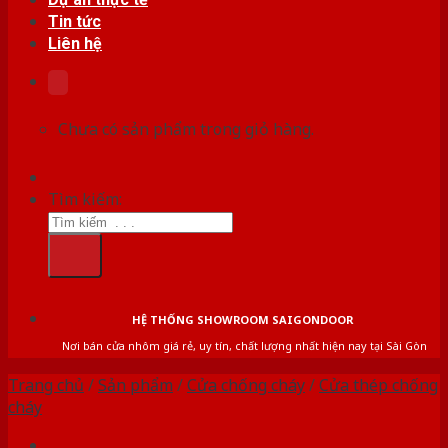
Tin tức
Liên hệ
Chưa có sản phẩm trong giỏ hàng.
Tìm kiếm:
HỆ THỐNG SHOWROOM SAIGONDOOR
Nơi bán cửa nhôm giá rẻ, uy tín, chất lượng nhất hiện nay tại Sài Gòn
Trang chủ
/
Sản phẩm
/
Cửa chống cháy
/
Cửa thép chống
cháy