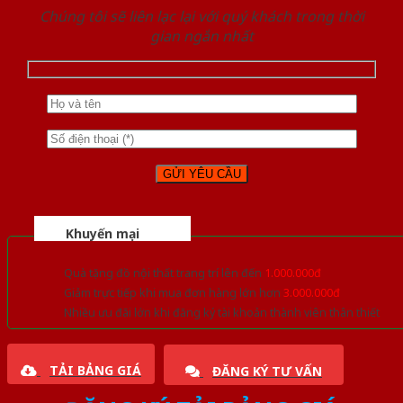
Chúng tôi sẽ liên lạc lại với quý khách trong thời
gian ngắn nhất
Khuyến mại
Quà tặng đồ nội thất trang trí lên đến
1.000.000đ
Giảm trực tiếp khi mua đơn hàng lớn hơn
3.000.000đ
Nhiều ưu đãi lớn khi đăng ký tài khoản thành viên thân thiết
TẢI BẢNG GIÁ
ĐĂNG KÝ TƯ VẤN