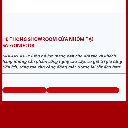
HỆ THỐNG SHOWROOM CỬA NHÔM TẠI
SAIGONDOOR
SAIGONDOOR luôn nỗ lực mang đến cho đối tác và khách
hàng những sản phẩm công nghệ cao cấp, có giá trị gia tăng
tiện ích, sáng tạo cho cộng đồng một tương lai tốt đẹp hơn!
www.bancuanhom.com
Tổng đài tư vấn miễn phí: 0824.400.400