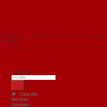
SaigonDoor™
- Hệ thống Showroom cửa nhôm hàng đầu
Việt Nam
Copyright ⓒ 2016 – 2026 SaigonDoor™ - www.bancuanhom.com | Đơn
vị chủ quản SaigonDoor
Tìm kiếm:
Trang chủ
Giới thiệu
Sản phẩm