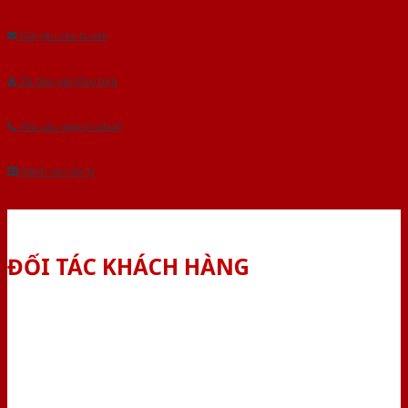
Âu.Chúng tôi tự tin là nhà sản xuất & cung cấp hàng đầu tại Việt Nam!
Gửi yêu cầu tư vấn
Tải báo giá tổng hợp
Yêu cầu gọi lại (3 phút)
Dành cho đại lý
ĐỐI TÁC KHÁCH HÀNG