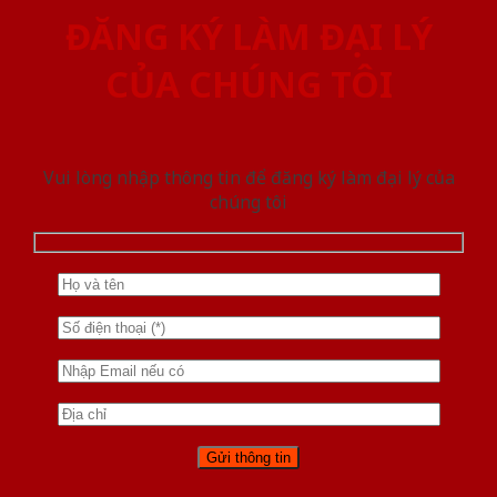
ĐĂNG KÝ LÀM ĐẠI LÝ
CỦA CHÚNG TÔI
Vui lòng nhập thông tin để đăng ký làm đại lý của
chúng tôi