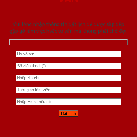
Vui lòng nhập thông tin đặt lịch để được sắp xếp
gặp gỡ làm việc hoăc tư vấn mà không phải chờ đợi.