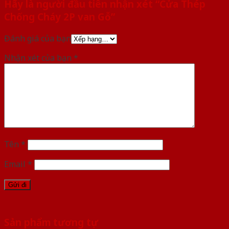
Hãy là người đầu tiên nhận xét “Cửa Thép
Chống Cháy 2P van Gỗ”
Đánh giá của bạn
Nhận xét của bạn
*
Tên
*
Email
*
Sản phẩm tương tự