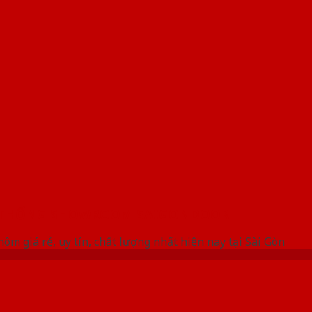
 THỐNG SHOWROOM SAIGONDOOR
ôm giá rẻ, uy tín, chất lượng nhất hiện nay tại Sài Gòn