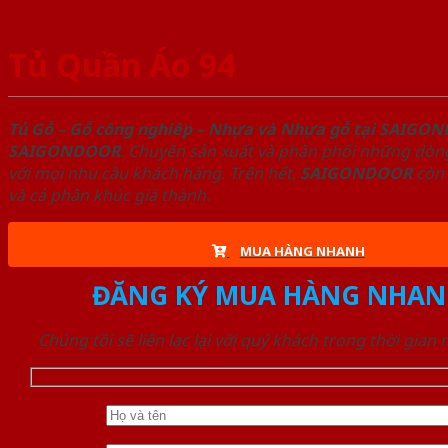
Tủ Quần Áo 94
Tủ Gỗ – Gỗ công nghiêp – Nhựa và Nhựa gỗ tại SAIGO
SAIGONDOOR
. Chuyên sản xuất và phân phối những dòng
với mọi nhu cầu khách hàng. Trên hết,
SAIGONDOOR
còn 
và cả phân khúc giá thành.
MUA HÀNG NHANH
ĐĂNG KÝ MUA HÀNG NHAN
Chúng tôi sẽ liên lạc lại với quý khách trong thời gian