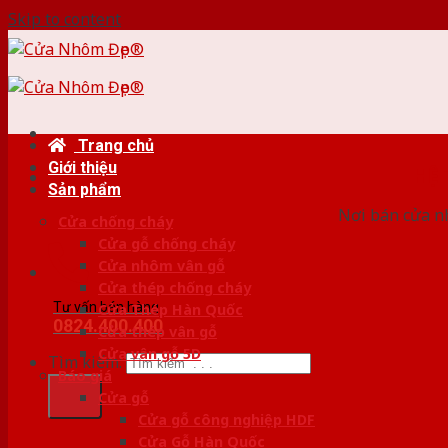
Skip to content
Trang chủ
Giới thiệu
HỆ
Sản phẩm
Nơi bán cửa nh
Cửa chống cháy
Cửa gỗ chống cháy
Cửa nhôm vân gỗ
Cửa thép chống cháy
Tư vấn bán hàng
Cửa Thép Hàn Quốc
0824.400.400
Cửa thép vân gỗ
Cửa vân gỗ 5D
Tìm kiếm:
Báo giá
Cửa gỗ
Cửa gỗ công nghiệp HDF
Cửa Gỗ Hàn Quốc