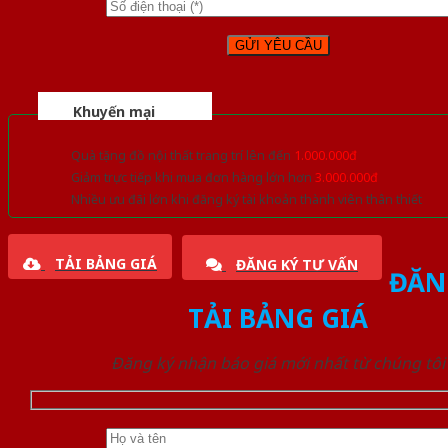
Khuyến mại
Quà tặng đồ nội thất trang trí lên đến
1.000.000đ
Giảm trực tiếp khi mua đơn hàng lớn hơn
3.000.000đ
Nhiều ưu đãi lớn khi đăng ký tài khoản thành viên thân thiết
TẢI BẢNG GIÁ
ĐĂNG KÝ TƯ VẤN
ĐĂN
TẢI BẢNG GIÁ
Đăng ký nhận báo giá mới nhất từ chúng tôi