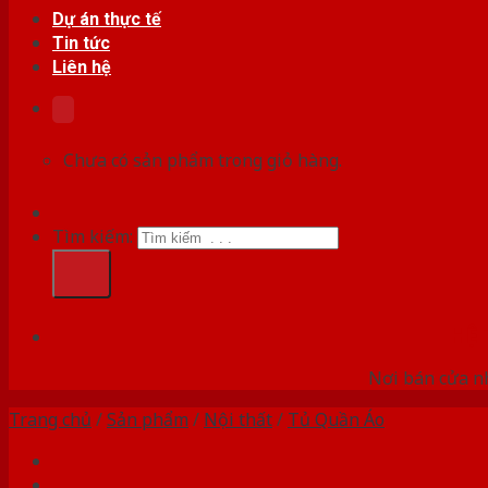
Dự án thực tế
Tin tức
Liên hệ
Chưa có sản phẩm trong giỏ hàng.
Tìm kiếm:
HỆ
Nơi bán cửa nh
Trang chủ
/
Sản phẩm
/
Nội thất
/
Tủ Quần Áo