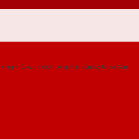
 THỐNG SHOWROOM SAIGONDOOR
ôm giá rẻ, uy tín, chất lượng nhất hiện nay tại Sài Gòn