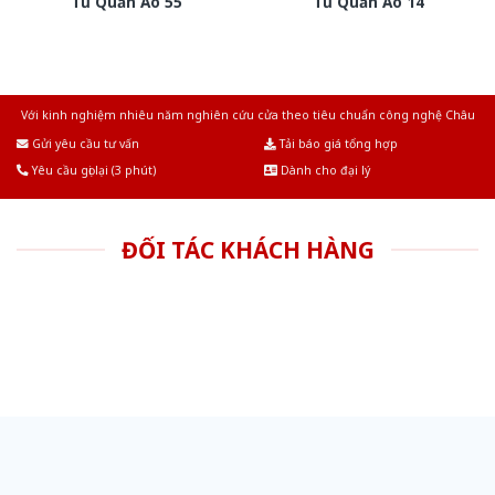
Tủ Quần Áo 55
Tủ Quần Áo 14
Với kinh nghiệm nhiêu năm nghiên cứu cửa theo tiêu chuẩn công nghệ Châu
Âu.Chúng tôi tự tin là nhà sản xuất & cung cấp hàng đầu tại Việt Nam!
Gửi yêu cầu tư vấn
Tải báo giá tổng hợp
Yêu cầu gọi lại (3 phút)
Dành cho đại lý
ĐỐI TÁC KHÁCH HÀNG