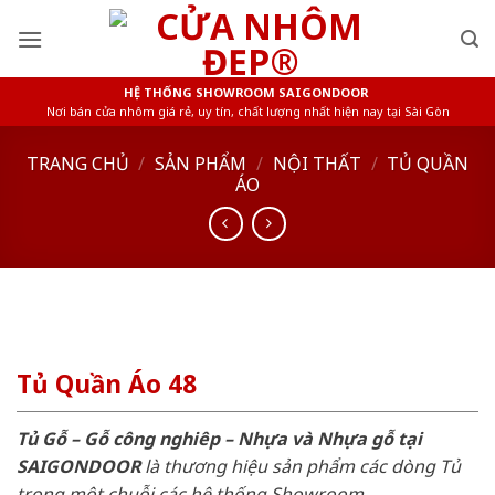
Skip
to
content
HỆ THỐNG SHOWROOM SAIGONDOOR
Nơi bán cửa nhôm giá rẻ, uy tín, chất lượng nhất hiện nay tại Sài Gòn
TRANG CHỦ
/
SẢN PHẨM
/
NỘI THẤT
/
TỦ QUẦN
ÁO
Tủ Quần Áo 48
Tủ Gỗ – Gỗ công nghiêp – Nhựa và Nhựa gỗ tại
SAIGONDOOR
là thương hiệu sản phẩm các dòng Tủ
trong một chuỗi các hệ thống Showroom