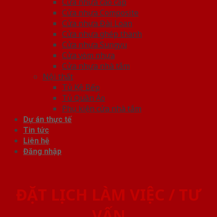
Cửa nhựa cao cấp
Cửa nhựa Composite
Cửa nhựa Đài Loan
Cửa nhựa ghép thanh
Cửa nhựa Sungyu
Cửa vòm nhựa
Cửa nhựa nhà tắm
Nội thất
Tủ Kệ Bếp
Tủ Quần Áo
Phụ kiện cửa nhà tắm
Dự án thực tế
Tin tức
Liên hệ
Đăng nhập
ĐẶT LỊCH LÀM VIỆC / TƯ
VẤN