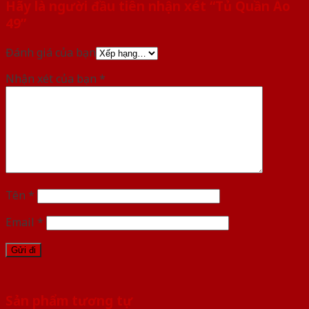
Hãy là người đầu tiên nhận xét “Tủ Quần Áo
49”
Đánh giá của bạn
Nhận xét của bạn
*
Tên
*
Email
*
Sản phẩm tương tự