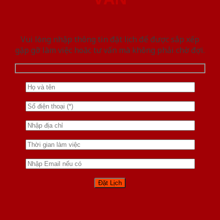
Vui lòng nhập thông tin đặt lịch để được sắp xếp
gặp gỡ làm việc hoăc tư vấn mà không phải chờ đợi.