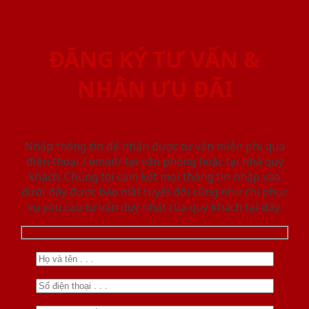
ĐĂNG KÝ TƯ VẤN &
NHẬN ƯU ĐÃI
Nhập thông tin để nhận được tư vấn miễn phí qua
điện thoại / email/ tại văn phòng hoặc tại nhà quý
khách. Chúng tôi cam kết mọi thông tin nhập vào
dưới đây được bảo mật tuyệt đối cũng như chỉ phục
vụ yêu cầu tư vấn duy nhất của quý khách tại đây.