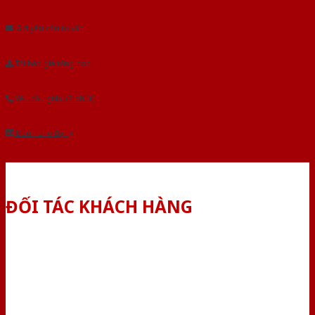
Âu.Chúng tôi tự tin là nhà sản xuất & cung cấp hàng đầu tại Việt Nam!
Gửi yêu cầu tư vấn
Tải báo giá tổng hợp
Yêu cầu gọi lại (3 phút)
Dành cho đại lý
ĐỐI TÁC KHÁCH HÀNG