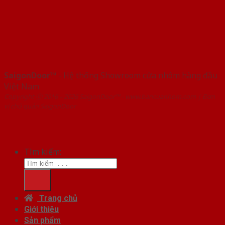
SaigonDoor™
- Hệ thống Showroom cửa nhôm hàng đầu
Việt Nam
Copyright ⓒ 2016 – 2026 SaigonDoor™ - www.bancuanhom.com | Đơn
vị chủ quản SaigonDoor
Tìm kiếm:
Trang chủ
Giới thiệu
Sản phẩm