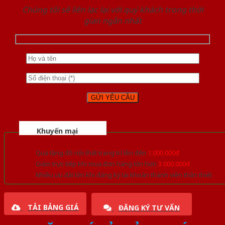
Chúng tôi sẽ liên lạc lại với quý khách trong thời
gian ngắn nhất
Khuyến mại
Quà tặng đồ nội thất trang trí lên đến
1.000.000đ
Giảm trực tiếp khi mua đơn hàng lớn hơn
3.000.000đ
Nhiều ưu đãi lớn khi đăng ký tài khoản thành viên thân thiết
TẢI BẢNG GIÁ
ĐĂNG KÝ TƯ VẤN