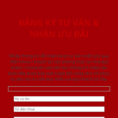
ĐĂNG KÝ TƯ VẤN &
NHẬN ƯU ĐÃI
Nhập thông tin để nhận được tư vấn miễn phí qua
điện thoại / email/ tại văn phòng hoặc tại nhà quý
khách. Chúng tôi cam kết mọi thông tin nhập vào
dưới đây được bảo mật tuyệt đối cũng như chỉ phục
vụ yêu cầu tư vấn duy nhất của quý khách tại đây.