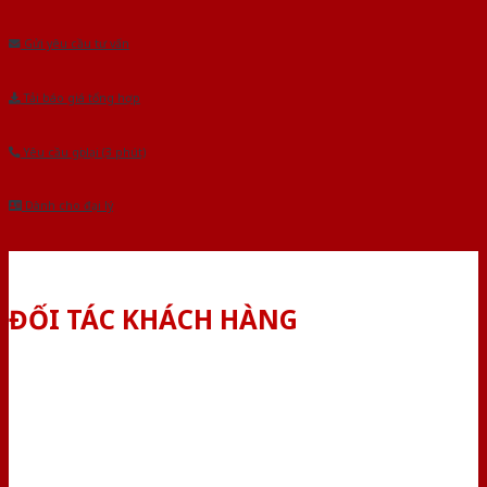
Âu.Chúng tôi tự tin là nhà sản xuất & cung cấp hàng đầu tại Việt Nam!
Gửi yêu cầu tư vấn
Tải báo giá tổng hợp
Yêu cầu gọi lại (3 phút)
Dành cho đại lý
ĐỐI TÁC KHÁCH HÀNG