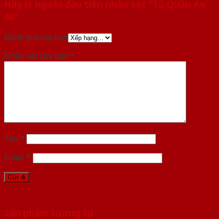
Hãy là người đầu tiên nhận xét “Tủ Quần Áo
40”
Đánh giá của bạn
Nhận xét của bạn
*
Tên
*
Email
*
Sản phẩm tương tự