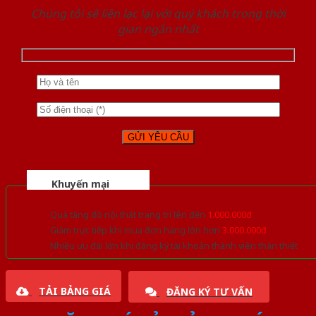
Chúng tôi sẽ liên lạc lại với quý khách trong thời
gian ngắn nhất
Khuyến mại
Quà tặng đồ nội thất trang trí lên đến
1.000.000đ
Giảm trực tiếp khi mua đơn hàng lớn hơn
3.000.000đ
Nhiều ưu đãi lớn khi đăng ký tài khoản thành viên thân thiết
TẢI BẢNG GIÁ
ĐĂNG KÝ TƯ VẤN