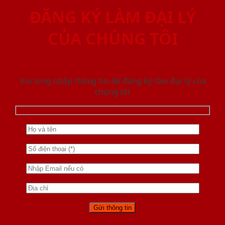
ĐĂNG KÝ LÀM ĐẠI LÝ
CỦA CHÚNG TÔI
Vui lòng nhập thông tin để đăng ký làm đại lý của
chúng tôi