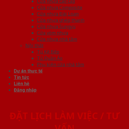
Cửa nhựa cao cấp
Cửa nhựa Composite
Cửa nhựa Đài Loan
Cửa nhựa ghép thanh
Cửa nhựa Sungyu
Cửa vòm nhựa
Cửa nhựa nhà tắm
Nội thất
Tủ Kệ Bếp
Tủ Quần Áo
Phụ kiện cửa nhà tắm
Dự án thực tế
Tin tức
Liên hệ
Đăng nhập
ĐẶT LỊCH LÀM VIỆC / TƯ
VẤN