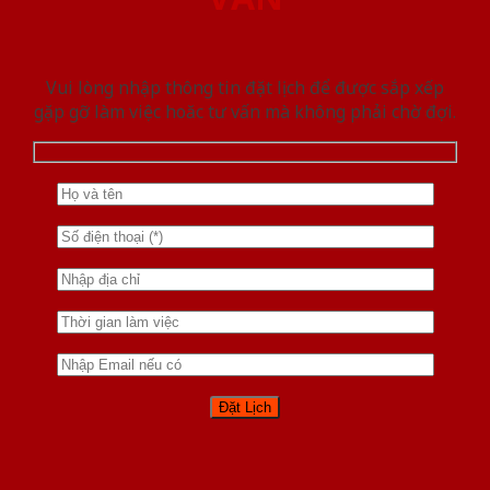
Vui lòng nhập thông tin đặt lịch để được sắp xếp
gặp gỡ làm việc hoăc tư vấn mà không phải chờ đợi.