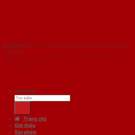
SaigonDoor™
- Hệ thống Showroom cửa nhôm hàng đầu
Việt Nam
Copyright ⓒ 2016 – 2026 SaigonDoor™ - www.bancuanhom.com | Đơn
vị chủ quản SaigonDoor
Tìm kiếm:
Trang chủ
Giới thiệu
Sản phẩm