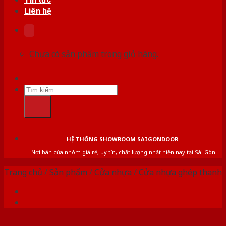
Liên hệ
Chưa có sản phẩm trong giỏ hàng.
Tìm
kiếm:
HỆ THỐNG SHOWROOM SAIGONDOOR
Nơi bán cửa nhôm giá rẻ, uy tín, chất lượng nhất hiện nay tại Sài Gòn
Trang chủ
/
Sản phẩm
/
Cửa nhựa
/
Cửa nhựa ghép thanh