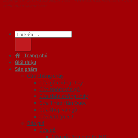
vị chủ quản SaigonDoor
Tìm
kiếm:
Trang chủ
Giới thiệu
Sản phẩm
Cửa chống cháy
Cửa gỗ chống cháy
Cửa nhôm vân gỗ
Cửa thép chống cháy
Cửa Thép Hàn Quốc
Cửa thép vân gỗ
Cửa vân gỗ 5D
Báo giá
Cửa gỗ
Cửa gỗ công nghiệp HDF