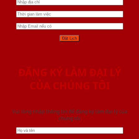
ĐĂNG KÝ LÀM ĐẠI LÝ
CỦA CHÚNG TÔI
Vui lòng nhập thông tin để đăng ký làm đại lý của
chúng tôi