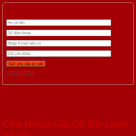
Gọi 0976.169.864
Cửa Nhựa Giả Gỗ Đài Loan