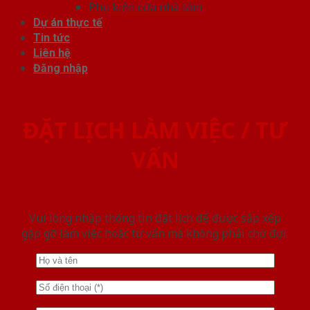
Phụ kiện cửa nhà tắm
Dự án thực tế
Tin tức
Liên hệ
Đăng nhập
ĐẶT LỊCH LÀM VIỆC / TƯ
VẤN
Vui lòng nhập thông tin đặt lịch để được sắp xếp
gặp gỡ làm việc hoăc tư vấn mà không phải chờ đợi.