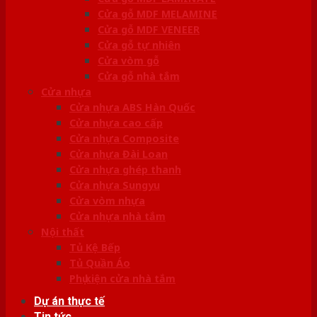
Cửa gỗ MDF MELAMINE
Cửa gỗ MDF VENEER
Cửa gỗ tự nhiên
Cửa vòm gỗ
Cửa gỗ nhà tắm
Cửa nhựa
Cửa nhựa ABS Hàn Quốc
Cửa nhựa cao cấp
Cửa nhựa Composite
Cửa nhựa Đài Loan
Cửa nhựa ghép thanh
Cửa nhựa Sungyu
Cửa vòm nhựa
Cửa nhựa nhà tắm
Nội thất
Tủ Kệ Bếp
Tủ Quần Áo
Phụ kiện cửa nhà tắm
Dự án thực tế
Tin tức