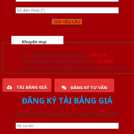
Khuyến mại
Quà tặng đồ nội thất trang trí lên đến
1.000.000đ
Giảm trực tiếp khi mua đơn hàng lớn hơn
3.000.000đ
Nhiều ưu đãi lớn khi đăng ký tài khoản thành viên thân thiết
TẢI BẢNG GIÁ
ĐĂNG KÝ TƯ VẤN
ĐĂNG KÝ TẢI BẢNG GIÁ
Đăng ký nhận báo giá mới nhất từ chúng tôi