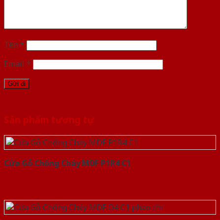
Tên
*
Email
*
Sản phẩm tương tự
Cửa Gỗ Chống Cháy MDF P1R4 C1