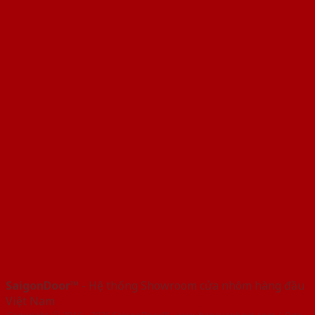
SaigonDoor™
- Hệ thống Showroom cửa nhôm hàng đầu
Việt Nam
Copyright ⓒ 2016 – 2026 SaigonDoor™ - www.bancuanhom.com | Đơn