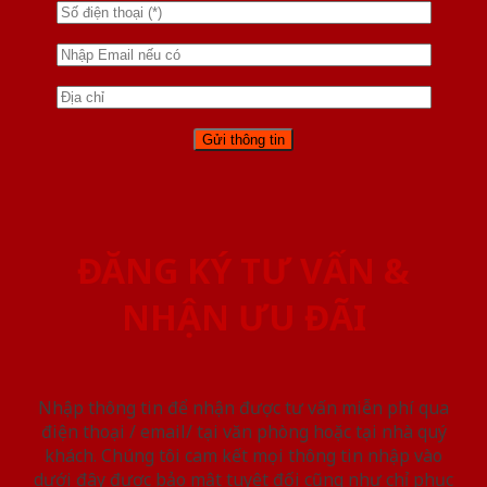
ĐĂNG KÝ TƯ VẤN &
NHẬN ƯU ĐÃI
Nhập thông tin để nhận được tư vấn miễn phí qua
điện thoại / email/ tại văn phòng hoặc tại nhà quý
khách. Chúng tôi cam kết mọi thông tin nhập vào
dưới đây được bảo mật tuyệt đối cũng như chỉ phục