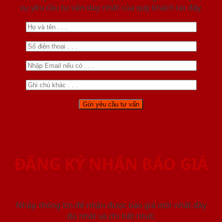
vụ yêu cầu tư vấn duy nhất của quý khách tại đây.
ĐĂNG KÝ NHẬN BÁO GIÁ
Nhập thông tin để nhận được báo giá mới nhât đầy
đủ nhất và chi tiết nhất.