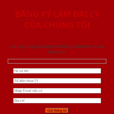
ĐĂNG KÝ LÀM ĐẠI LÝ
CỦA CHÚNG TÔI
Vui lòng nhập thông tin để đăng ký làm đại lý của
chúng tôi