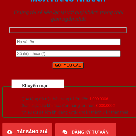
Chúng tôi sẽ liên lạc lại với quý khách trong thời
gian ngắn nhất
Khuyến mại
Quà tặng đồ nội thất trang trí lên đến
1.000.000đ
Giảm trực tiếp khi mua đơn hàng lớn hơn
3.000.000đ
Nhiều ưu đãi lớn khi đăng ký tài khoản thành viên thân thiết
TẢI BẢNG GIÁ
ĐĂNG KÝ TƯ VẤN