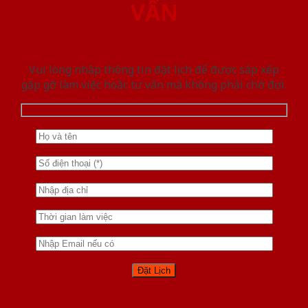
VẤN
Vui lòng nhập thông tin đặt lịch để được sắp xếp
gặp gỡ làm việc hoăc tư vấn mà không phải chờ đợi.