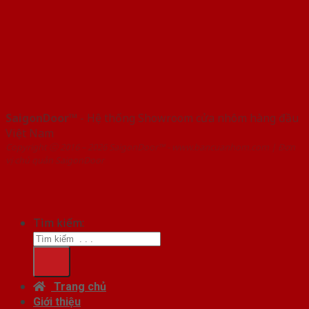
SaigonDoor™
- Hệ thống Showroom cửa nhôm hàng đầu
Việt Nam
Copyright ⓒ 2016 – 2026 SaigonDoor™ - www.bancuanhom.com | Đơn
vị chủ quản SaigonDoor
Tìm kiếm:
Trang chủ
Giới thiệu