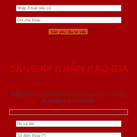
ĐĂNG KÝ NHẬN BÁO GIÁ
Nhập thông tin để nhận được báo giá mới nhât đầy
đủ nhất và chi tiết nhất.