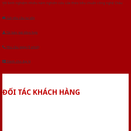
Với kinh nghiệm nhiêu năm nghiên cứu cửa theo tiêu chuẩn công nghệ Châu
Âu.Chúng tôi tự tin là nhà sản xuất & cung cấp hàng đầu tại Việt Nam!
Gửi yêu cầu tư vấn
Tải báo giá tổng hợp
Yêu cầu gọi lại (3 phút)
Dành cho đại lý
ĐỐI TÁC KHÁCH HÀNG