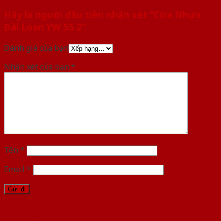
Hãy là người đầu tiên nhận xét “Cửa Nhựa
Đài Loan YW 55 2”
Đánh giá của bạn
Nhận xét của bạn
*
Tên
*
Email
*