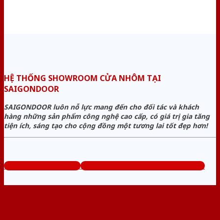
HỆ THỐNG SHOWROOM CỬA NHÔM TẠI
SAIGONDOOR
SAIGONDOOR luôn nỗ lực mang đến cho đối tác và khách
hàng những sản phẩm công nghệ cao cấp, có giá trị gia tăng
tiện ích, sáng tạo cho cộng đồng một tương lai tốt đẹp hơn!
www.bancuanhom.com
Tổng đài tư vấn miễn phí: 0824.400.400