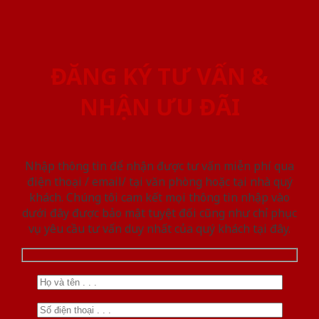
ĐĂNG KÝ TƯ VẤN &
NHẬN ƯU ĐÃI
Nhập thông tin để nhận được tư vấn miễn phí qua
điện thoại / email/ tại văn phòng hoặc tại nhà quý
khách. Chúng tôi cam kết mọi thông tin nhập vào
dưới đây được bảo mật tuyệt đối cũng như chỉ phục
vụ yêu cầu tư vấn duy nhất của quý khách tại đây.