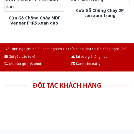
Cửa Gỗ Chống Cháy 2P
son xam trang
Cửa Gỗ Chống Cháy MDF
Veneer P1R5 xoan dao
Với kinh nghiệm nhiêu năm nghiên cứu cửa theo tiêu chuẩn công nghệ Châu
Âu.Chúng tôi tự tin là nhà sản xuất & cung cấp hàng đầu tại Việt Nam!
Gửi yêu cầu tư vấn
Tải báo giá tổng hợp
Yêu cầu gọi lại (3 phút)
Dành cho đại lý
ĐỐI TÁC KHÁCH HÀNG