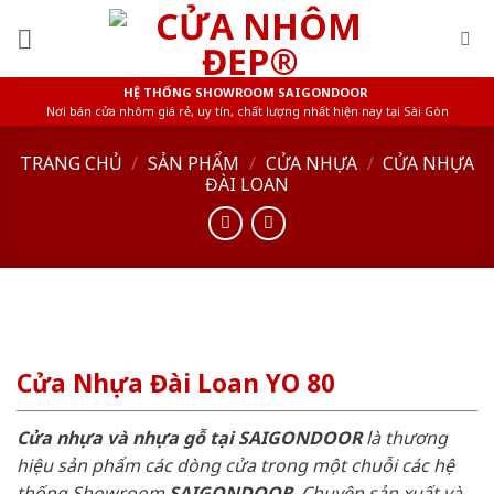
Skip
to
content
HỆ THỐNG SHOWROOM SAIGONDOOR
Nơi bán cửa nhôm giá rẻ, uy tín, chất lượng nhất hiện nay tại Sài Gòn
TRANG CHỦ
/
SẢN PHẨM
/
CỬA NHỰA
/
CỬA NHỰA
ĐÀI LOAN
Cửa Nhựa Đài Loan YO 80
Cửa nhựa và nhựa gỗ tại SAIGONDOOR
là thương
hiệu sản phẩm các dòng cửa trong một chuỗi các hệ
thống Showroom
SAIGONDOOR
. Chuyên sản xuất và