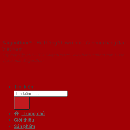
SaigonDoor™
- Hệ thống Showroom cửa nhôm hàng đầu
Việt Nam
Copyright ⓒ 2016 – 2026 SaigonDoor™ - www.bancuanhom.com | Đơn
vị chủ quản SaigonDoor
Tìm kiếm:
Trang chủ
Giới thiệu
Sản phẩm