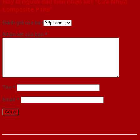
Hãy là người đầu tiên nhận xét “Cửa Nhựa
Composite P1R8”
Đánh giá của bạn
Nhận xét của bạn
*
Tên
*
Email
*