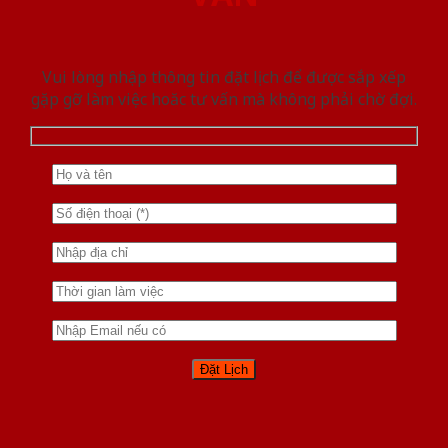
Vui lòng nhập thông tin đặt lịch để được sắp xếp
gặp gỡ làm việc hoăc tư vấn mà không phải chờ đợi.