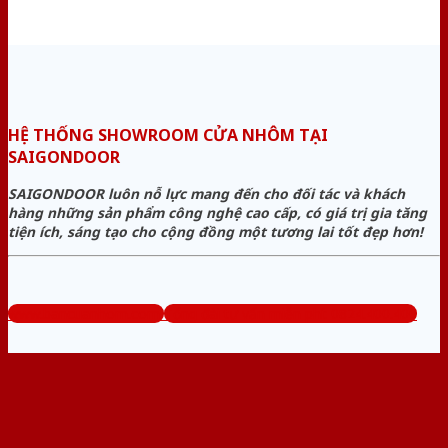
HỆ THỐNG SHOWROOM CỬA NHÔM TẠI
SAIGONDOOR
SAIGONDOOR luôn nỗ lực mang đến cho đối tác và khách
hàng những sản phẩm công nghệ cao cấp, có giá trị gia tăng
tiện ích, sáng tạo cho cộng đồng một tương lai tốt đẹp hơn!
www.bancuanhom.com
Tổng đài tư vấn miễn phí: 0824.400.400