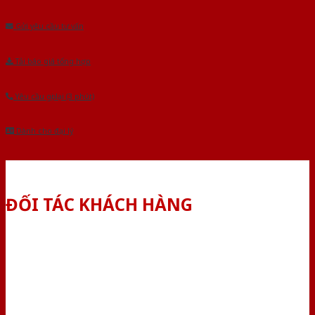
Gửi yêu cầu tư vấn
Tải báo giá tổng hợp
Yêu cầu gọi lại (3 phút)
Dành cho đại lý
ĐỐI TÁC KHÁCH HÀNG