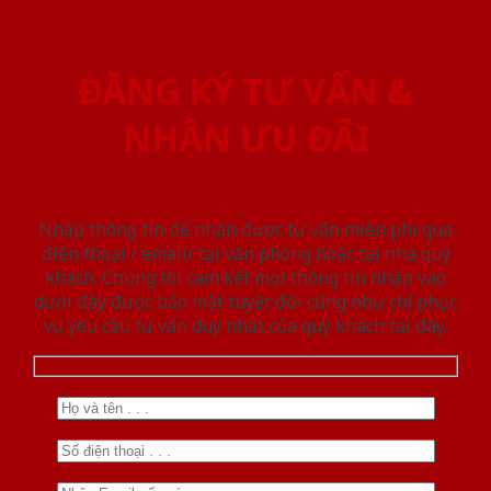
ĐĂNG KÝ TƯ VẤN &
NHẬN ƯU ĐÃI
Nhập thông tin để nhận được tư vấn miễn phí qua
điện thoại / email/ tại văn phòng hoặc tại nhà quý
khách. Chúng tôi cam kết mọi thông tin nhập vào
dưới đây được bảo mật tuyệt đối cũng như chỉ phục
vụ yêu cầu tư vấn duy nhất của quý khách tại đây.