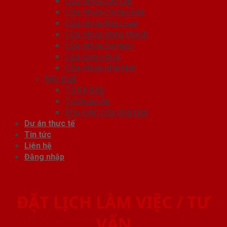
Cửa nhựa cao cấp
Cửa nhựa Composite
Cửa nhựa Đài Loan
Cửa nhựa ghép thanh
Cửa nhựa Sungyu
Cửa vòm nhựa
Cửa nhựa nhà tắm
Nội thất
Tủ Kệ Bếp
Tủ Quần Áo
Phụ kiện cửa nhà tắm
Dự án thực tế
Tin tức
Liên hệ
Đăng nhập
ĐẶT LỊCH LÀM VIỆC / TƯ
VẤN