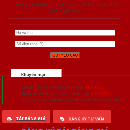
Chúng tôi sẽ liên lạc lại với quý khách trong thời
gian ngắn nhất
Khuyến mại
Quà tặng đồ nội thất trang trí lên đến
1.000.000đ
Giảm trực tiếp khi mua đơn hàng lớn hơn
3.000.000đ
Nhiều ưu đãi lớn khi đăng ký tài khoản thành viên thân thiết
TẢI BẢNG GIÁ
ĐĂNG KÝ TƯ VẤN