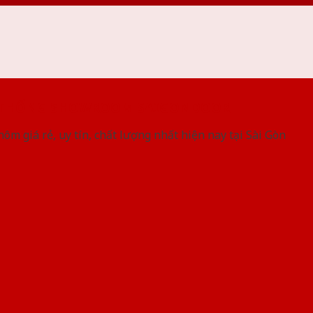
 THỐNG SHOWROOM SAIGONDOOR
ôm giá rẻ, uy tín, chất lượng nhất hiện nay tại Sài Gòn