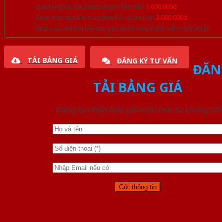
Quà tặng đồ nội thất trang trí lên đến
1.000.000đ
Giảm trực tiếp khi mua đơn hàng lớn hơn
3.000.000đ
Nhiều ưu đãi lớn khi đăng ký tài khoản thành viên thân thiết
TẢI BẢNG GIÁ
ĐĂNG KÝ TƯ VẤN
ĐĂN
TẢI BẢNG GIÁ
Đăng ký nhận báo giá mới nhất từ chúng tôi