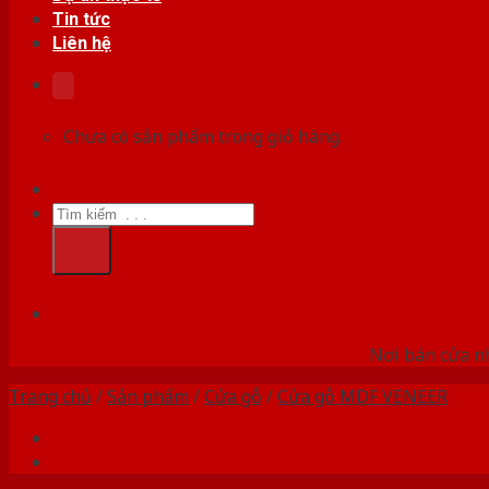
Tin tức
Liên hệ
Chưa có sản phẩm trong giỏ hàng.
Tìm
kiếm:
HỆ
Nơi bán cửa nh
Trang chủ
/
Sản phẩm
/
Cửa gỗ
/
Cửa gỗ MDF VENEER