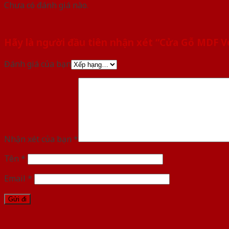
Chưa có đánh giá nào.
Hãy là người đầu tiên nhận xét “Cửa Gỗ MDF 
Đánh giá của bạn
Nhận xét của bạn
*
Tên
*
Email
*