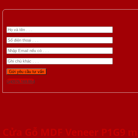
Gọi 0976.169.864
Cửa Gỗ MDF Veneer P1G9 m