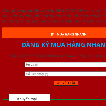
Cửa gỗ công nghiệp cao cấp SAIGONDOOR
là thương hi
sản xuất và phân phối những dòng cửa gỗ công nghiệp chấ
có những chính sách bán hàng
ƯU ĐÃI
CAO
đi kèm với sự
MUA HÀNG NHANH
ĐĂNG KÝ MUA HÀNG NHAN
Chúng tôi sẽ liên lạc lại với quý khách trong thời gian
Khuyến mại