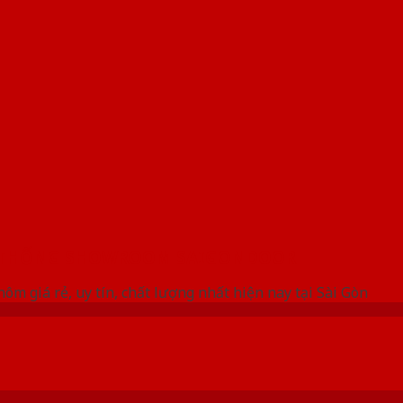
 THỐNG SHOWROOM SAIGONDOOR
ôm giá rẻ, uy tín, chất lượng nhất hiện nay tại Sài Gòn