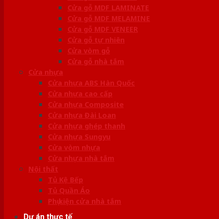
Cửa gỗ MDF LAMINATE
Cửa gỗ MDF MELAMINE
Cửa gỗ MDF VENEER
Cửa gỗ tự nhiên
Cửa vòm gỗ
Cửa gỗ nhà tắm
Cửa nhựa
Cửa nhựa ABS Hàn Quốc
Cửa nhựa cao cấp
Cửa nhựa Composite
Cửa nhựa Đài Loan
Cửa nhựa ghép thanh
Cửa nhựa Sungyu
Cửa vòm nhựa
Cửa nhựa nhà tắm
Nội thất
Tủ Kệ Bếp
Tủ Quần Áo
Phụ kiện cửa nhà tắm
Dự án thực tế