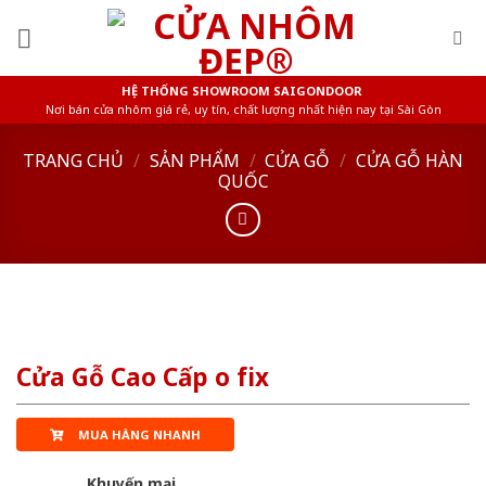
Skip
to
content
HỆ THỐNG SHOWROOM SAIGONDOOR
Nơi bán cửa nhôm giá rẻ, uy tín, chất lượng nhất hiện nay tại Sài Gòn
TRANG CHỦ
/
SẢN PHẨM
/
CỬA GỖ
/
CỬA GỖ HÀN
QUỐC
Cửa Gỗ Cao Cấp o fix
MUA HÀNG NHANH
Khuyến mại