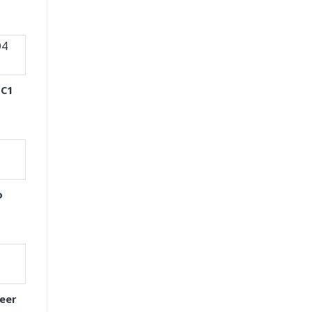
 C1
o
eer