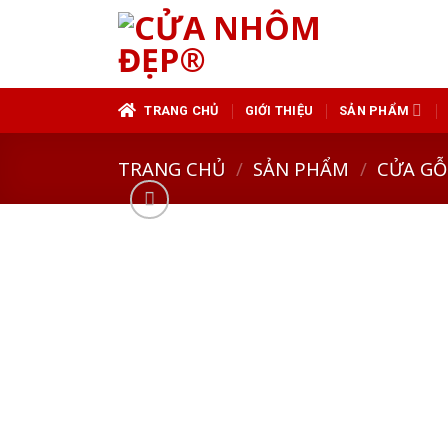
Skip
to
content
TRANG CHỦ
GIỚI THIỆU
SẢN PHẨM
TRANG CHỦ
/
SẢN PHẨM
/
CỬA GỖ