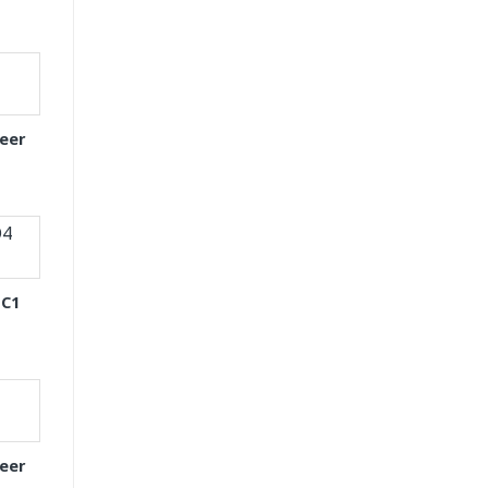
eer
 C1
eer