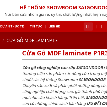
HỆ THỐNG SHOWROOM SAIGONDO
Nơi bán cửa nhôm giá rẻ, uy tín, chất lượng nhất hiện nay
DỰ ÁN THỰC TẾ
TIN TỨC
LIÊN HỆ
/
CỬA GỖ MDF LAMINATE
Cửa Gỗ MDF laminate P1R3
Cửa gỗ công nghiệp cao cấp SAIGONDOOR
là
thương hiệu sản phẩm các dòng cửa trong mộ
chuỗi các hệ thống Showroom
SAIGONDOOR
.
Chuyên sản xuất và phân phối những dòng cử
công nghiệp chất lượng cao, giá thành phù hợp
mọi nhu cầu khách hàng. Trên hết,
SAIGOND
còn có những chính sách bán hàng
ƯU ĐÃI
C