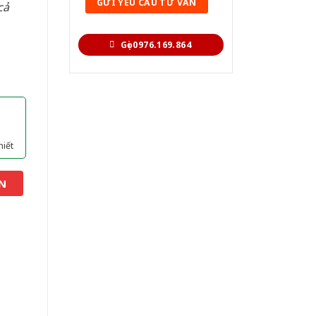
cả
Gọi 0976.169.864
hiết
N