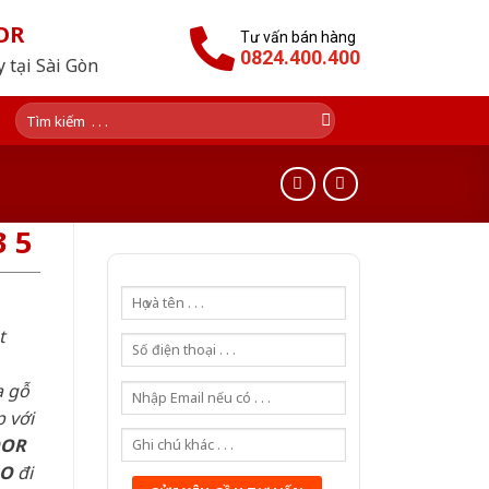
OR
Tư vấn bán hàng
0824.400.400
 tại Sài Gòn
Tìm
kiếm:
 5
t
a gỗ
 với
OOR
AO
đi