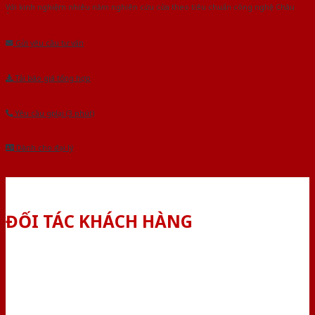
Với kinh nghiệm nhiêu năm nghiên cứu cửa theo tiêu chuẩn công nghệ Châu
Âu.Chúng tôi tự tin là nhà sản xuất & cung cấp hàng đầu tại Việt Nam!
Gửi yêu cầu tư vấn
Tải báo giá tổng hợp
Yêu cầu gọi lại (3 phút)
Dành cho đại lý
ĐỐI TÁC KHÁCH HÀNG