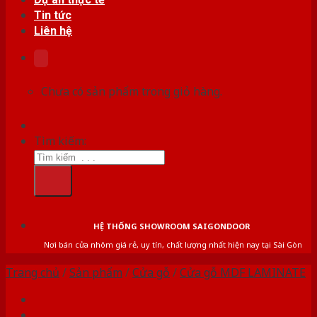
Tin tức
Liên hệ
Chưa có sản phẩm trong giỏ hàng.
Tìm kiếm:
HỆ THỐNG SHOWROOM SAIGONDOOR
Nơi bán cửa nhôm giá rẻ, uy tín, chất lượng nhất hiện nay tại Sài Gòn
Trang chủ
/
Sản phẩm
/
Cửa gỗ
/
Cửa gỗ MDF LAMINATE