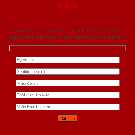
VẤN
Vui lòng nhập thông tin đặt lịch để được sắp xếp
gặp gỡ làm việc hoăc tư vấn mà không phải chờ đợi.