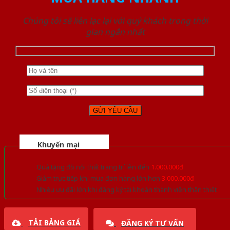
Chúng tôi sẽ liên lạc lại với quý khách trong thời
gian ngắn nhất
Khuyến mại
Quà tặng đồ nội thất trang trí lên đến
1.000.000đ
Giảm trực tiếp khi mua đơn hàng lớn hơn
3.000.000đ
Nhiều ưu đãi lớn khi đăng ký tài khoản thành viên thân thiết
TẢI BẢNG GIÁ
ĐĂNG KÝ TƯ VẤN