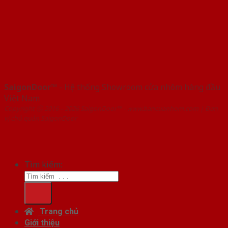
SaigonDoor™
- Hệ thống Showroom cửa nhôm hàng đầu
Việt Nam
Copyright ⓒ 2016 – 2026 SaigonDoor™ - www.bancuanhom.com | Đơn
vị chủ quản SaigonDoor
Tìm kiếm:
Trang chủ
Giới thiệu