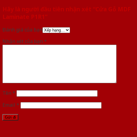
Hãy là người đầu tiên nhận xét “Cửa Gỗ MDF
Laminate P1R1”
Đánh giá của bạn
Nhận xét của bạn
*
Tên
*
Email
*