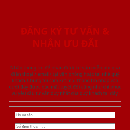
ĐĂNG KÝ TƯ VẤN &
NHẬN ƯU ĐÃI
Nhập thông tin để nhận được tư vấn miễn phí qua
điện thoại / email/ tại văn phòng hoặc tại nhà quý
khách. Chúng tôi cam kết mọi thông tin nhập vào
dưới đây được bảo mật tuyệt đối cũng như chỉ phục
vụ yêu cầu tư vấn duy nhất của quý khách tại đây.