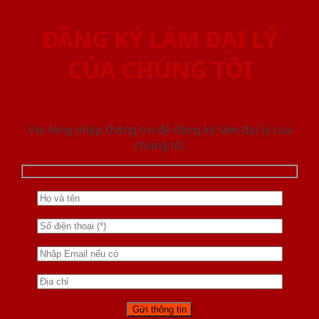
ĐĂNG KÝ LÀM ĐẠI LÝ
CỦA CHÚNG TÔI
Vui lòng nhập thông tin để đăng ký làm đại lý của
chúng tôi