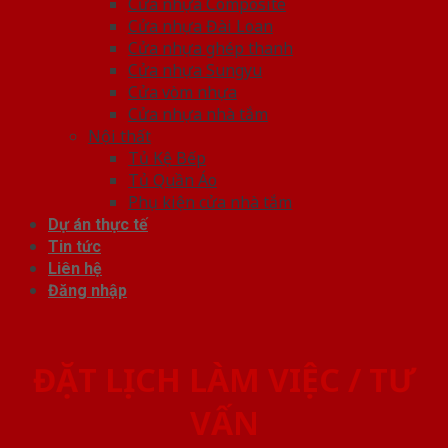
Cửa nhựa Composite
Cửa nhựa Đài Loan
Cửa nhựa ghép thanh
Cửa nhựa Sungyu
Cửa vòm nhựa
Cửa nhựa nhà tắm
Nội thất
Tủ Kệ Bếp
Tủ Quần Áo
Phụ kiện cửa nhà tắm
Dự án thực tế
Tin tức
Liên hệ
Đăng nhập
ĐẶT LỊCH LÀM VIỆC / TƯ
VẤN