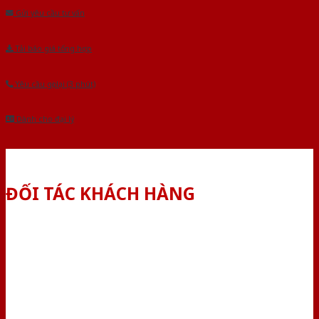
Gửi yêu cầu tư vấn
Tải báo giá tổng hợp
Yêu cầu gọi lại (3 phút)
Dành cho đại lý
ĐỐI TÁC KHÁCH HÀNG