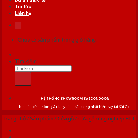
Tin tức
Liên hệ
Chưa có sản phẩm trong giỏ hàng.
Tìm kiếm:
HỆ THỐNG SHOWROOM SAIGONDOOR
Nơi bán cửa nhôm giá rẻ, uy tín, chất lượng nhất hiện nay tại Sài Gòn
Trang chủ
/
Sản phẩm
/
Cửa gỗ
/
Cửa gỗ công nghiệp HDF