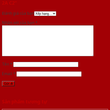
2A C2”
Đánh giá của bạn
Nhận xét của bạn
*
Tên
*
Email
*
Sản phẩm tương tự