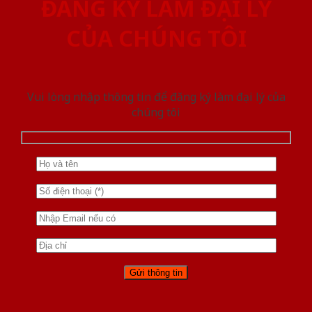
ĐĂNG KÝ LÀM ĐẠI LÝ
CỦA CHÚNG TÔI
Vui lòng nhập thông tin để đăng ký làm đại lý của
chúng tôi