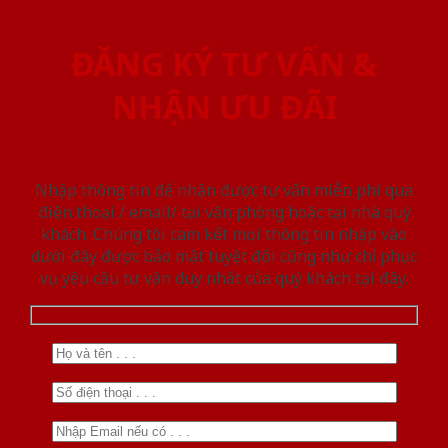
ĐĂNG KÝ TƯ VẤN &
NHẬN ƯU ĐÃI
Nhập thông tin để nhận được tư vấn miễn phí qua
điện thoại / email/ tại văn phòng hoặc tại nhà quý
khách. Chúng tôi cam kết mọi thông tin nhập vào
dưới đây được bảo mật tuyệt đối cũng như chỉ phục
vụ yêu cầu tư vấn duy nhất của quý khách tại đây.