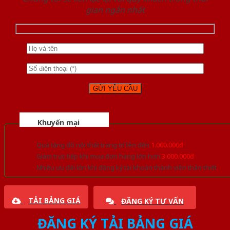
gian ngắn nhất
Khuyến mại
Quà tặng đồ nội thất trang trí lên đến
1.000.000đ
Giảm trực tiếp khi mua đơn hàng lớn hơn
3.000.000đ
Nhiều ưu đãi lớn khi đăng ký tài khoản thành viên thân thiết
TẢI BẢNG GIÁ
ĐĂNG KÝ TƯ VẤN
ĐĂNG KÝ TẢI BẢNG GIÁ