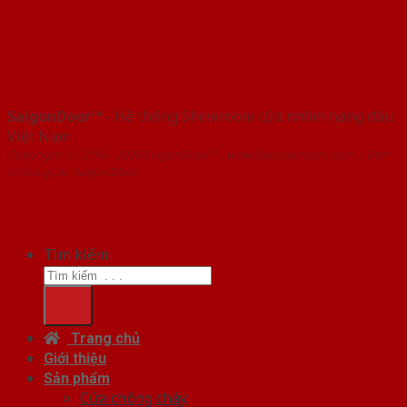
SaigonDoor™
- Hệ thống Showroom cửa nhôm hàng đầu
Việt Nam
Copyright ⓒ 2016 – 2026 SaigonDoor™ - www.bancuanhom.com | Đơn
vị chủ quản SaigonDoor
Tìm kiếm:
Trang chủ
Giới thiệu
Sản phẩm
Cửa chống cháy