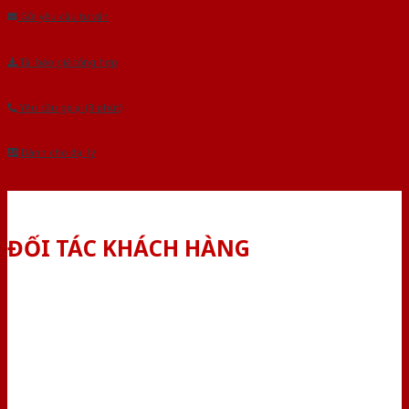
Gửi yêu cầu tư vấn
Tải báo giá tổng hợp
Yêu cầu gọi lại (3 phút)
Dành cho đại lý
ĐỐI TÁC KHÁCH HÀNG