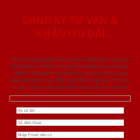
ĐĂNG KÝ TƯ VẤN &
NHẬN ƯU ĐÃI
Nhập thông tin để nhận được tư vấn miễn phí qua
điện thoại / email/ tại văn phòng hoặc tại nhà quý
khách. Chúng tôi cam kết mọi thông tin nhập vào
dưới đây được bảo mật tuyệt đối cũng như chỉ phục
vụ yêu cầu tư vấn duy nhất của quý khách tại đây.