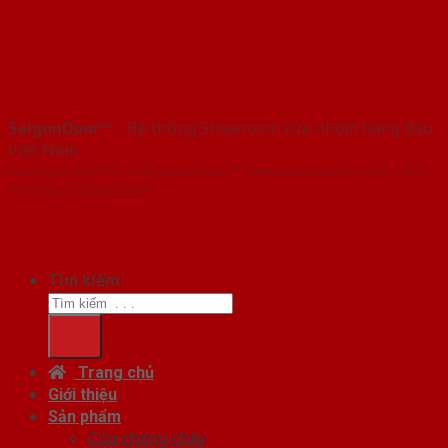
SaigonDoor™
- Hệ thống Showroom cửa nhôm hàng đầu
Việt Nam
Copyright ⓒ 2016 – 2026 SaigonDoor™ - www.bancuanhom.com | Đơn
vị chủ quản SaigonDoor
Tìm kiếm:
Trang chủ
Giới thiệu
Sản phẩm
Cửa chống cháy