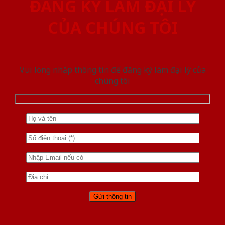
ĐĂNG KÝ LÀM ĐẠI LÝ
CỦA CHÚNG TÔI
Vui lòng nhập thông tin để đăng ký làm đại lý của
chúng tôi