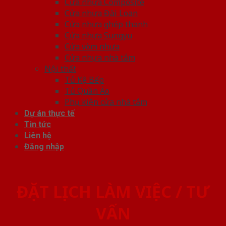
Cửa nhựa Composite
Cửa nhựa Đài Loan
Cửa nhựa ghép thanh
Cửa nhựa Sungyu
Cửa vòm nhựa
Cửa nhựa nhà tắm
Nội thất
Tủ Kệ Bếp
Tủ Quần Áo
Phụ kiện cửa nhà tắm
Dự án thực tế
Tin tức
Liên hệ
Đăng nhập
ĐẶT LỊCH LÀM VIỆC / TƯ
VẤN