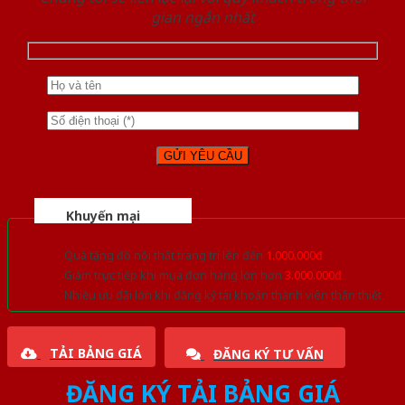
gian ngắn nhất
Khuyến mại
Quà tặng đồ nội thất trang trí lên đến
1.000.000đ
Giảm trực tiếp khi mua đơn hàng lớn hơn
3.000.000đ
Nhiều ưu đãi lớn khi đăng ký tài khoản thành viên thân thiết
TẢI BẢNG GIÁ
ĐĂNG KÝ TƯ VẤN
ĐĂNG KÝ TẢI BẢNG GIÁ