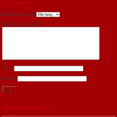
102 W0901 4”
Đánh giá của bạn
Nhận xét của bạn
*
Tên
*
Email
*
Sản phẩm tương tự