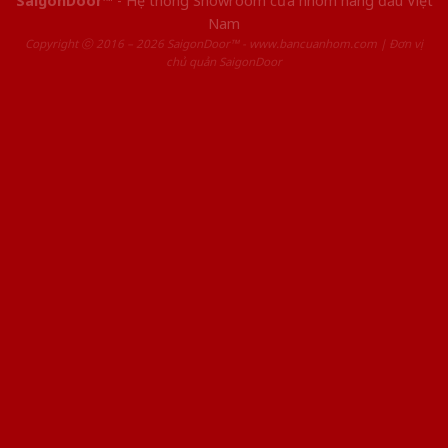
SaigonDoor™
- Hệ thống Showroom cửa nhôm hàng đầu Việt
Nam
Copyright ⓒ 2016 – 2026 SaigonDoor™ - www.bancuanhom.com | Đơn vị
chủ quản SaigonDoor