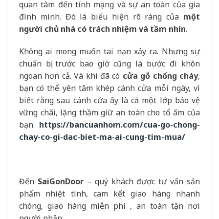
quan tâm đến tính mạng và sự an toàn của gia
đình mình. Đó là biểu hiện rõ ràng của
một
người chủ nhà có trách nhiệm và tầm nhìn
.
Không ai mong muốn tai nạn xảy ra. Nhưng sự
chuẩn bị trước bao giờ cũng là bước đi khôn
ngoan hơn cả. Và khi đã có
cửa gỗ chống cháy
,
bạn có thể yên tâm khép cánh cửa mỗi ngày, vì
biết rằng sau cánh cửa ấy là cả một lớp bảo vệ
vững chãi, lặng thầm giữ an toàn cho tổ ấm của
bạn.
https://bancuanhom.com/cua-go-chong-
chay-co-gi-dac-biet-ma-ai-cung-tim-mua/
Đến
SaiGonDoor
– quý khách được tư vấn sản
phẩm nhiệt tình, cam kết giao hàng nhanh
chóng, giao hàng miễn phí , an toàn tận nơi
người nhận.