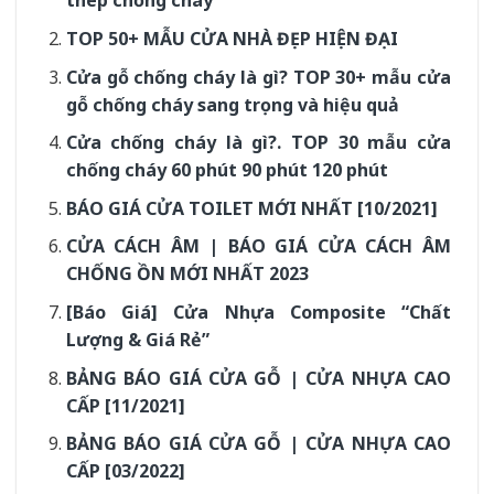
thép chống cháy
TOP 50+ MẪU CỬA NHÀ ĐẸP HIỆN ĐẠI
Cửa gỗ chống cháy là gì? TOP 30+ mẫu cửa
gỗ chống cháy sang trọng và hiệu quả
Cửa chống cháy là gì?. TOP 30 mẫu cửa
chống cháy 60 phút 90 phút 120 phút
BÁO GIÁ CỬA TOILET MỚI NHẤT [10/2021]
CỬA CÁCH ÂM | BÁO GIÁ CỬA CÁCH ÂM
CHỐNG ỒN MỚI NHẤT 2023
[Báo Giá] Cửa Nhựa Composite “Chất
Lượng & Giá Rẻ”
BẢNG BÁO GIÁ CỬA GỖ | CỬA NHỰA CAO
CẤP [11/2021]
BẢNG BÁO GIÁ CỬA GỖ | CỬA NHỰA CAO
CẤP [03/2022]