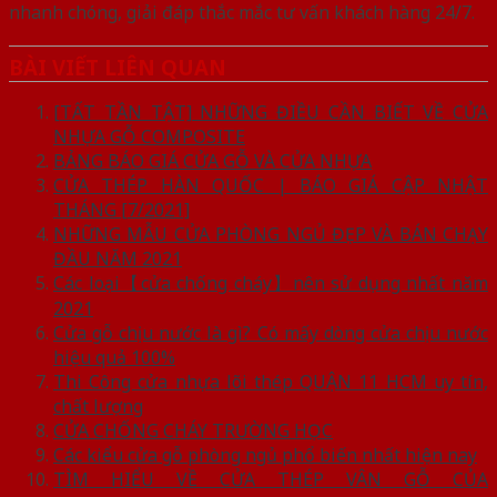
nhanh chóng, giải đáp thắc mắc tư vấn khách hàng 24/7.
BÀI VIẾT LIÊN QUAN
[TẤT TẦN TẬT] NHỮNG ĐIỀU CẦN BIẾT VỀ CỬA
NHỰA GỖ COMPOSITE
BẢNG BÁO GIÁ CỬA GỖ VÀ CỬA NHỰA
CỬA THÉP HÀN QUỐC | BÁO GIÁ CẬP NHẬT
THÁNG [7/2021]
NHỮNG MẪU CỬA PHÒNG NGỦ ĐẸP VÀ BÁN CHẠY
ĐẦU NĂM 2021
Các loại【cửa chống cháy】nên sử dụng nhất năm
2021
Cửa gỗ chịu nước là gì? Có mấy dòng cửa chịu nước
hiệu quả 100%
Thi Công cửa nhựa lõi thép QUẬN 11 HCM uy tín,
chất lượng
CỬA CHỐNG CHÁY TRƯỜNG HỌC
Các kiểu cửa gỗ phòng ngủ phổ biến nhất hiện nay
TÌM HIỂU VỀ CỬA THÉP VÂN GỖ CỦA