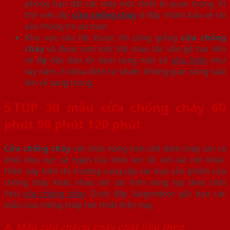
phòng bạn đặt các máy móc thiết bị quan trọng. Vì
thế việc lắp
cửa chống cháy
ở đây nhằm bảo vệ tài
sản thông tin an toàn.
Khu vực căn hộ: Được thi công giống
cửa chống
cháy
và được sơn một lớp màu sắc vân gỗ tạo nên
vẻ đẹp độc đáo. Đi kèm cũng một số
phụ kiện
như
tay nắm, ổ khóa điện từ khiến không gian sống toát
lên vẻ sang trọng.
5.
TOP 30 mẫu cửa chống cháy 60
phút 90 phút 120 phút
Cửa chống cháy
với chức năng hạn chế đám cháy lan ra
khỏi khu vực và ngăn lửa khói len lỏi với các nơi khác.
Hiện nay trên thị trường cung cấp các loại sản phẩm cửa
chống cháy khác nhau với các tính năng tùy theo chất
liệu
cửa chống cháy
. Dưới đây Saigondoor gửi bạn các
mẫu cửa chống cháy hot nhất hiện nay.
A. Mẫu cửa chống cháy chất liệu thép