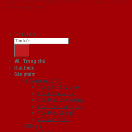
Copyright ⓒ 2016 – 2026 SaigonDoor™ - www.bancuanhom.com | Đơn
vị chủ quản SaigonDoor
Tìm kiếm:
Trang chủ
Giới thiệu
Sản phẩm
Cửa chống cháy
Cửa gỗ chống cháy
Cửa nhôm vân gỗ
Cửa thép chống cháy
Cửa Thép Hàn Quốc
Cửa thép vân gỗ
Cửa vân gỗ 5D
Báo giá