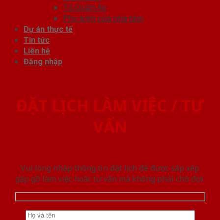
Tủ Quần Áo
Phụ kiện cửa nhà tắm
Dự án thực tế
Tin tức
Liên hệ
Đăng nhập
ĐẶT LỊCH LÀM VIỆC / TƯ
VẤN
Vui lòng nhập thông tin đặt lịch để được sắp xếp
gặp gỡ làm việc hoăc tư vấn mà không phải chờ đợi.