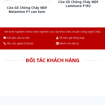
Cửa Gỗ Chống Cháy MDF
Laminate P1R2
Cửa Gỗ Chống Cháy MDF
Melamine P1 van kem
Với kinh nghiệm nhiêu năm nghiên cứu cửa theo tiêu chuẩn công nghệ Châu
Âu.Chúng tôi tự tin là nhà sản xuất & cung cấp hàng đầu tại Việt Nam!
Gửi yêu cầu tư vấn
Tải báo giá tổng hợp
Yêu cầu gọi lại (3 phút)
Dành cho đại lý
ĐỐI TÁC KHÁCH HÀNG