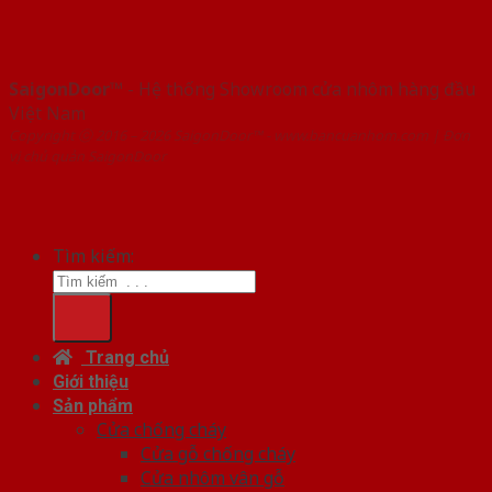
SaigonDoor™
- Hệ thống Showroom cửa nhôm hàng đầu
Việt Nam
Copyright ⓒ 2016 – 2026 SaigonDoor™ - www.bancuanhom.com | Đơn
vị chủ quản SaigonDoor
Tìm kiếm:
Trang chủ
Giới thiệu
Sản phẩm
Cửa chống cháy
Cửa gỗ chống cháy
Cửa nhôm vân gỗ