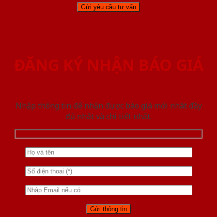
ĐĂNG KÝ NHẬN BÁO GIÁ
Nhập thông tin để nhận được báo giá mới nhât đầy
đủ nhất và chi tiết nhất.