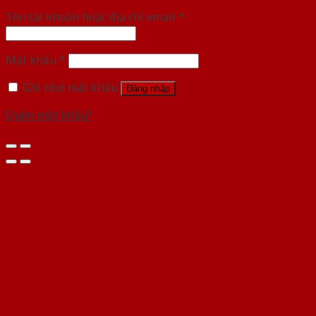
Tên tài khoản hoặc địa chỉ email
*
Mật khẩu
*
Ghi nhớ mật khẩu
Đăng nhập
Quên mật khẩu?