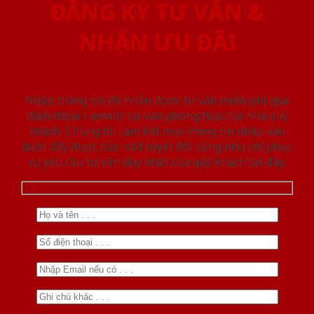
ĐĂNG KÝ TƯ VẤN &
NHẬN ƯU ĐÃI
Nhập thông tin để nhận được tư vấn miễn phí qua
điện thoại / email/ tại văn phòng hoặc tại nhà quý
khách. Chúng tôi cam kết mọi thông tin nhập vào
dưới đây được bảo mật tuyệt đối cũng như chỉ phục
vụ yêu cầu tư vấn duy nhất của quý khách tại đây.