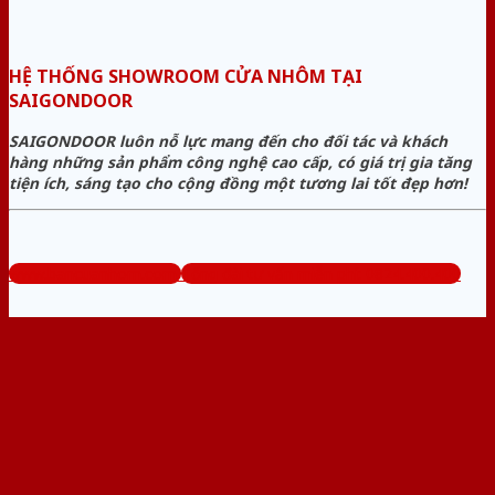
HỆ THỐNG SHOWROOM CỬA NHÔM TẠI
SAIGONDOOR
SAIGONDOOR luôn nỗ lực mang đến cho đối tác và khách
hàng những sản phẩm công nghệ cao cấp, có giá trị gia tăng
tiện ích, sáng tạo cho cộng đồng một tương lai tốt đẹp hơn!
www.bancuanhom.com
Tổng đài tư vấn miễn phí: 0824.400.400