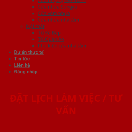
Cửa nhựa ghép thanh
Cửa nhựa Sungyu
Cửa vòm nhựa
Cửa nhựa nhà tắm
Nội thất
Tủ Kệ Bếp
Tủ Quần Áo
Phụ kiện cửa nhà tắm
Dự án thực tế
Tin tức
Liên hệ
Đăng nhập
ĐẶT LỊCH LÀM VIỆC / TƯ
VẤN