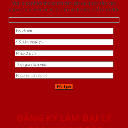
Vui lòng nhập thông tin đặt lịch để được sắp xếp
gặp gỡ làm việc hoăc tư vấn mà không phải chờ đợi.
ĐĂNG KÝ LÀM ĐẠI LÝ