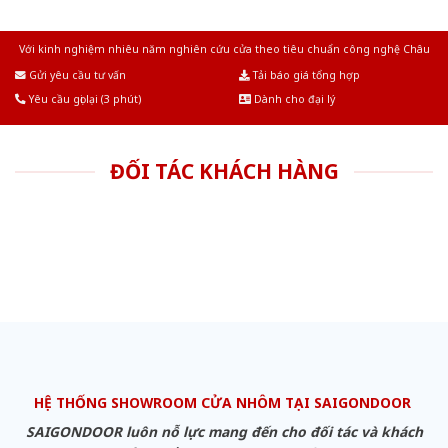
Với kinh nghiệm nhiêu năm nghiên cứu cửa theo tiêu chuẩn công nghệ Châu
Âu.Chúng tôi tự tin là nhà sản xuất & cung cấp hàng đầu tại Việt Nam!
Gửi yêu cầu tư vấn
Tải báo giá tổng hợp
Yêu cầu gọi lại (3 phút)
Dành cho đại lý
ĐỐI TÁC KHÁCH HÀNG
HỆ THỐNG SHOWROOM CỬA NHÔM TẠI SAIGONDOOR
SAIGONDOOR luôn nỗ lực mang đến cho đối tác và khách