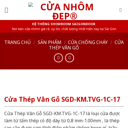
Skip
to
content
HỆ THỐNG SHOWROOM SAIGONDOOR
Nơi bán cửa nhôm giá rẻ, uy tín, chất lượng nhất hiện nay tại Sài Gòn
TRANG CHỦ
/
SẢN PHẨM
/
CỬA CHỐNG CHÁY
/
CỬA
THÉP VÂN GỖ
Cửa Thép Vân Gỗ SGD-KM.TVG-1C-17
Cửa Thép Vân Gỗ SGD-KM.TVG-1C-17 là loại cửa được
làm từ tấm thép có độ dày từ 0,8 mm-1.00mm , là thép
cao cấp được sơn tĩnh điện nhằm chống hoen gỉ, trầy