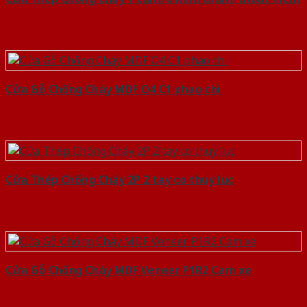
Cửa Gỗ Chống Cháy MDF O4 C1 phao chi
Cửa Thép Chống Cháy 2P 2 tay co thuy luc
Cửa Gỗ Chống Cháy MDF Veneer P1R2 Cam xe