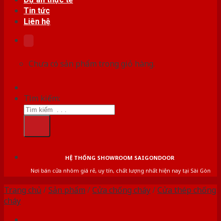
Tin tức
Liên hệ
Chưa có sản phẩm trong giỏ hàng.
Tìm kiếm:
HỆ THỐNG SHOWROOM SAIGONDOOR
Nơi bán cửa nhôm giá rẻ, uy tín, chất lượng nhất hiện nay tại Sài Gòn
Trang chủ
/
Sản phẩm
/
Cửa chống cháy
/
Cửa thép chống
cháy