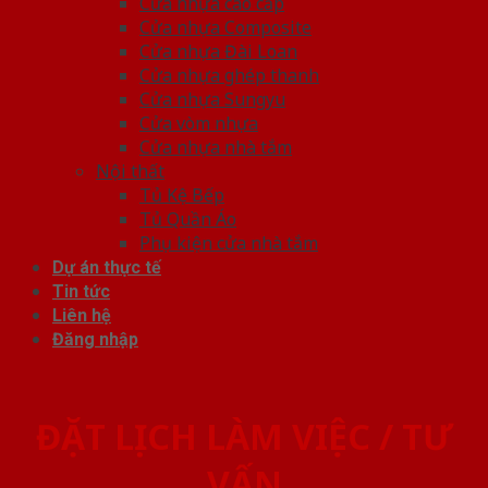
Cửa nhựa cao cấp
Cửa nhựa Composite
Cửa nhựa Đài Loan
Cửa nhựa ghép thanh
Cửa nhựa Sungyu
Cửa vòm nhựa
Cửa nhựa nhà tắm
Nội thất
Tủ Kệ Bếp
Tủ Quần Áo
Phụ kiện cửa nhà tắm
Dự án thực tế
Tin tức
Liên hệ
Đăng nhập
ĐẶT LỊCH LÀM VIỆC / TƯ
VẤN