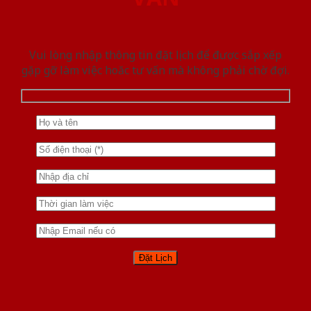
Vui lòng nhập thông tin đặt lịch để được sắp xếp
gặp gỡ làm việc hoăc tư vấn mà không phải chờ đợi.