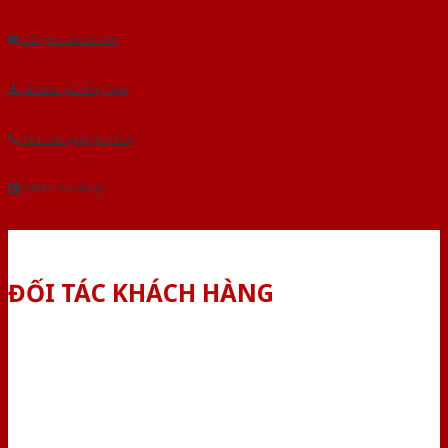
Âu.Chúng tôi tự tin là nhà sản xuất & cung cấp hàng đầu tại Việt Nam!
Gửi yêu cầu tư vấn
Tải báo giá tổng hợp
Yêu cầu gọi lại (3 phút)
Dành cho đại lý
ĐỐI TÁC KHÁCH HÀNG