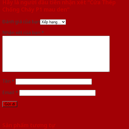
Hãy là người đầu tiên nhận xét “Cửa Thép
Chống Cháy P1 mau den”
Đánh giá của bạn
Nhận xét của bạn
*
Tên
*
Email
*
Sản phẩm tương tự