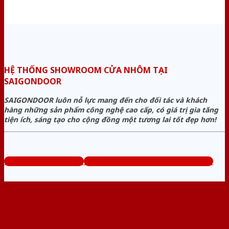
HỆ THỐNG SHOWROOM CỬA NHÔM TẠI
SAIGONDOOR
SAIGONDOOR luôn nỗ lực mang đến cho đối tác và khách
hàng những sản phẩm công nghệ cao cấp, có giá trị gia tăng
tiện ích, sáng tạo cho cộng đồng một tương lai tốt đẹp hơn!
www.bancuanhom.com
Tổng đài tư vấn miễn phí: 0824.400.400