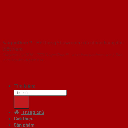
SaigonDoor™
- Hệ thống Showroom cửa nhôm hàng đầu
Việt Nam
Copyright ⓒ 2016 – 2026 SaigonDoor™ - www.bancuanhom.com | Đơn
vị chủ quản SaigonDoor
Tìm kiếm:
Trang chủ
Giới thiệu
Sản phẩm