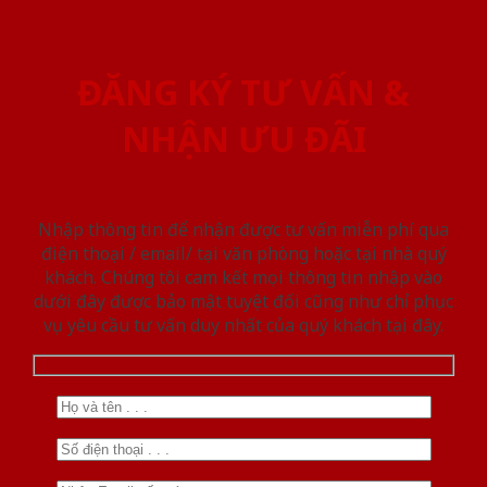
ĐĂNG KÝ TƯ VẤN &
NHẬN ƯU ĐÃI
Nhập thông tin để nhận được tư vấn miễn phí qua
điện thoại / email/ tại văn phòng hoặc tại nhà quý
khách. Chúng tôi cam kết mọi thông tin nhập vào
dưới đây được bảo mật tuyệt đối cũng như chỉ phục
vụ yêu cầu tư vấn duy nhất của quý khách tại đây.