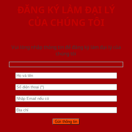
ĐĂNG KÝ LÀM ĐẠI LÝ
CỦA CHÚNG TÔI
Vui lòng nhập thông tin để đăng ký làm đại lý của
chúng tôi