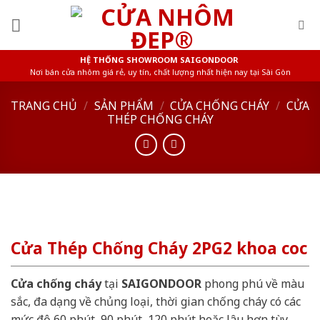
Skip
to
content
HỆ THỐNG SHOWROOM SAIGONDOOR
Nơi bán cửa nhôm giá rẻ, uy tín, chất lượng nhất hiện nay tại Sài Gòn
TRANG CHỦ
/
SẢN PHẨM
/
CỬA CHỐNG CHÁY
/
CỬA
THÉP CHỐNG CHÁY
Cửa Thép Chống Cháy 2PG2 khoa coc
Cửa chống cháy
tại
SAIGONDOOR
phong phú về màu
sắc, đa dạng về chủng loại, thời gian chống cháy có các
mức độ 60 phút, 90 phút, 120 phút hoặc lâu hơn tùy