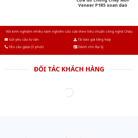
Veneer P1R5 xoan dao
Với kinh nghiệm nhiêu năm nghiên cứu cửa theo tiêu chuẩn công nghệ Châu
Âu.Chúng tôi tự tin là nhà sản xuất & cung cấp hàng đầu tại Việt Nam!
Gửi yêu cầu tư vấn
Tải báo giá tổng hợp
Yêu cầu gọi lại (3 phút)
Dành cho đại lý
ĐỐI TÁC KHÁCH HÀNG