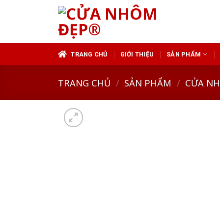
Skip
to
content
TRANG CHỦ
GIỚI THIỆU
SẢN PHẨM
TRANG CHỦ
/
SẢN PHẨM
/
CỬA N