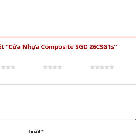
xét “Cửa Nhựa Composite SGD 26CSG1s”
s
4 of 5 stars
5 of 5 stars
Email
*