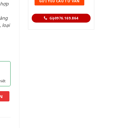
 hợp
hàng
Gọi 0976.169.864
 loại
hiết
N