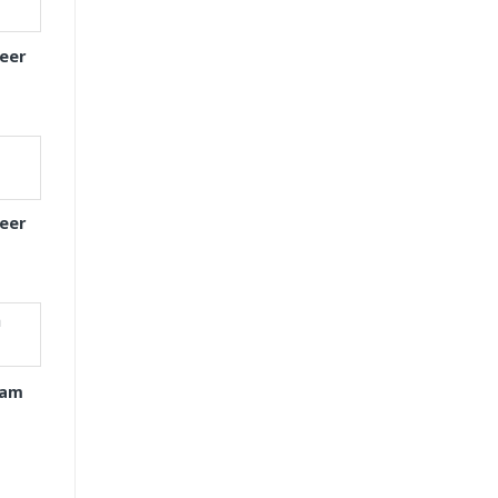
eer
eer
xam