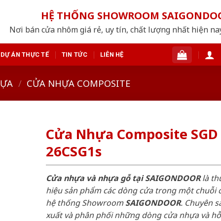
HỆ THỐNG SHOWROOM SAIGONDO
Nơi bán cửa nhôm giá rẻ, uy tín, chất lượng nhất hiện nay
DỰ ÁN THỰC TẾ
TIN TỨC
LIÊN HỆ
HỰA
/
CỬA NHỰA COMPOSITE
Cửa Nhựa Composite SGD
26CSG1s
Cửa nhựa và nhựa gỗ tại SAIGONDOOR
là t
hiệu sản phẩm các dòng cửa trong một chuỗi 
hệ thống Showroom
SAIGONDOOR
. Chuyên s
xuất và phân phối những dòng cửa nhựa và h