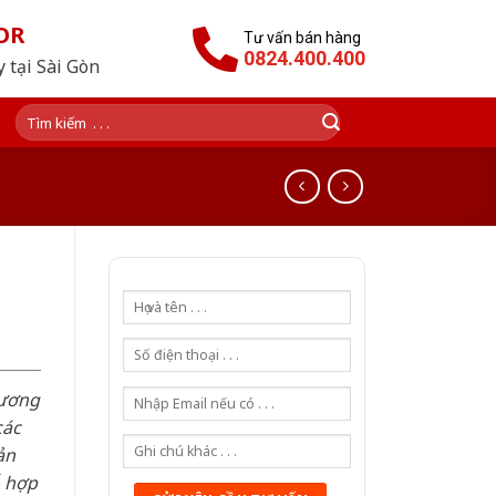
OR
Tư vấn bán hàng
0824.400.400
 tại Sài Gòn
Tìm
kiếm:
hương
các
ản
ỗ hợp