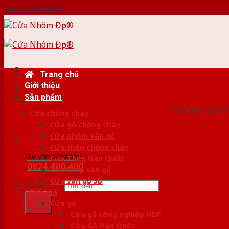
Skip to content
Trang chủ
Giới thiệu
HỆ
Sản phẩm
Nơi bán cửa nh
Cửa chống cháy
Cửa gỗ chống cháy
Cửa nhôm vân gỗ
Cửa thép chống cháy
Tư vấn bán hàng
Cửa Thép Hàn Quốc
0824.400.400
Cửa thép vân gỗ
Cửa vân gỗ 5D
Tìm kiếm:
Báo giá
Cửa gỗ
Cửa gỗ công nghiệp HDF
Cửa Gỗ Hàn Quốc