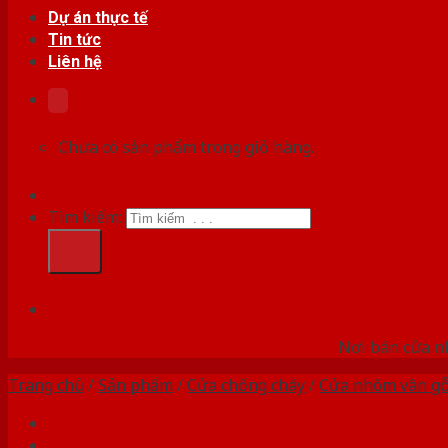
Dự án thực tế
Tin tức
Liên hệ
Chưa có sản phẩm trong giỏ hàng.
Tìm kiếm:
HỆ
Nơi bán cửa nh
Trang chủ
/
Sản phẩm
/
Cửa chống cháy
/
Cửa nhôm vân g