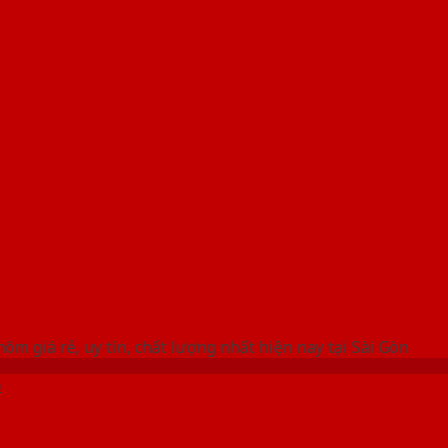
 THỐNG SHOWROOM SAIGONDOOR
ôm giá rẻ, uy tín, chất lượng nhất hiện nay tại Sài Gòn
ỗ