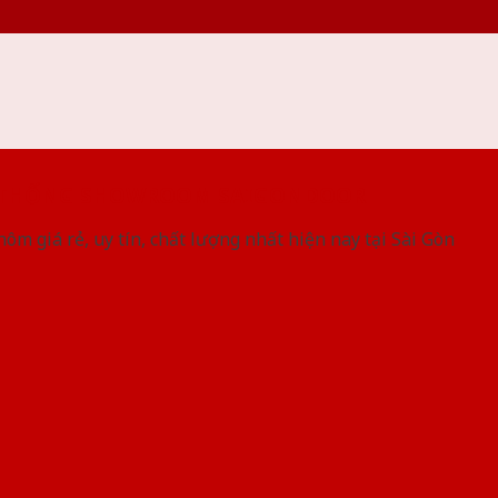
 THỐNG SHOWROOM SAIGONDOOR
ôm giá rẻ, uy tín, chất lượng nhất hiện nay tại Sài Gòn