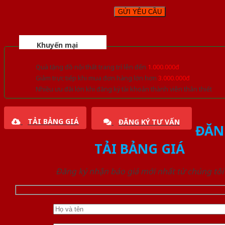
Khuyến mại
Quà tặng đồ nội thất trang trí lên đến
1.000.000đ
Giảm trực tiếp khi mua đơn hàng lớn hơn
3.000.000đ
Nhiều ưu đãi lớn khi đăng ký tài khoản thành viên thân thiết
TẢI BẢNG GIÁ
ĐĂNG KÝ TƯ VẤN
ĐĂN
TẢI BẢNG GIÁ
Đăng ký nhận báo giá mới nhất từ chúng tôi