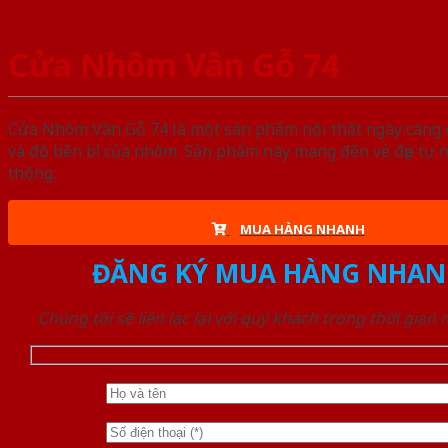
Cửa Nhôm Vân Gỗ 74
Cửa Nhôm Vân Gỗ 74 là một sản phẩm nội thất ngày càng đ
và độ bền bỉ của nhôm. Sản phẩm này mang đến vẻ đẹp tự 
thống.
MUA HÀNG NHANH
ĐĂNG KÝ MUA HÀNG NHAN
Chúng tôi sẽ liên lạc lại với quý khách trong thời gian