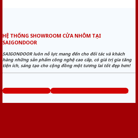
HỆ THỐNG SHOWROOM CỬA NHÔM TẠI
SAIGONDOOR
SAIGONDOOR luôn nỗ lực mang đến cho đối tác và khách
hàng những sản phẩm công nghệ cao cấp, có giá trị gia tăng
tiện ích, sáng tạo cho cộng đồng một tương lai tốt đẹp hơn!
www.bancuanhom.com
Tổng đài tư vấn miễn phí: 0824.400.400