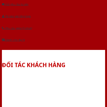
Gửi yêu cầu tư vấn
Tải báo giá tổng hợp
Yêu cầu gọi lại (3 phút)
Dành cho đại lý
ĐỐI TÁC KHÁCH HÀNG