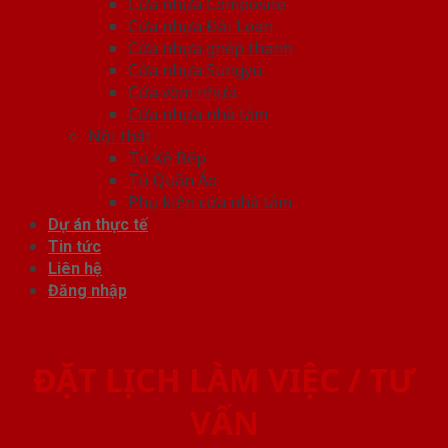
Cửa nhựa Composite
Cửa nhựa Đài Loan
Cửa nhựa ghép thanh
Cửa nhựa Sungyu
Cửa vòm nhựa
Cửa nhựa nhà tắm
Nội thất
Tủ Kệ Bếp
Tủ Quần Áo
Phụ kiện cửa nhà tắm
Dự án thực tế
Tin tức
Liên hệ
Đăng nhập
ĐẶT LỊCH LÀM VIỆC / TƯ
VẤN