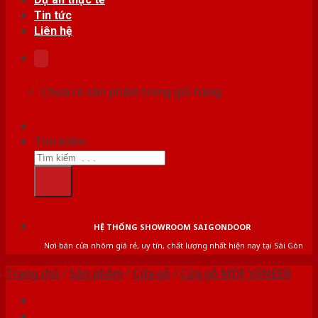
Tin tức
Liên hệ
Chưa có sản phẩm trong giỏ hàng.
Tìm kiếm:
HỆ THỐNG SHOWROOM SAIGONDOOR
Nơi bán cửa nhôm giá rẻ, uy tín, chất lượng nhất hiện nay tại Sài Gòn
Trang chủ
/
Sản phẩm
/
Cửa gỗ
/
Cửa gỗ MDF VENEER