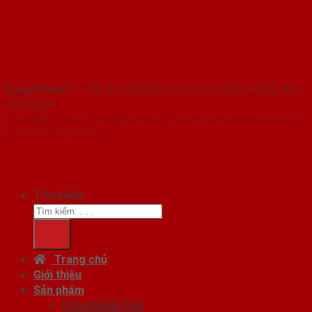
SaigonDoor™
- Hệ thống Showroom cửa nhôm hàng đầu
Việt Nam
Copyright ⓒ 2016 – 2026 SaigonDoor™ - www.bancuanhom.com | Đơn
vị chủ quản SaigonDoor
Tìm kiếm:
Trang chủ
Giới thiệu
Sản phẩm
Cửa chống cháy