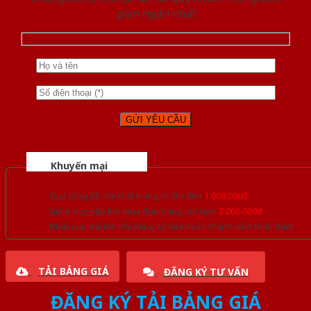
gian ngắn nhất
Khuyến mại
Quà tặng đồ nội thất trang trí lên đến
1.000.000đ
Giảm trực tiếp khi mua đơn hàng lớn hơn
3.000.000đ
Nhiều ưu đãi lớn khi đăng ký tài khoản thành viên thân thiết
TẢI BẢNG GIÁ
ĐĂNG KÝ TƯ VẤN
ĐĂNG KÝ TẢI BẢNG GIÁ