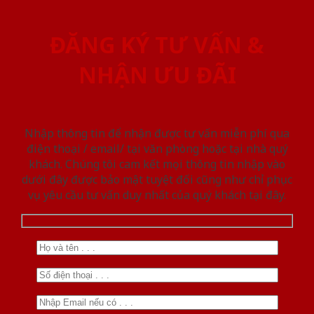
ĐĂNG KÝ TƯ VẤN &
NHẬN ƯU ĐÃI
Nhập thông tin để nhận được tư vấn miễn phí qua
điện thoại / email/ tại văn phòng hoặc tại nhà quý
khách. Chúng tôi cam kết mọi thông tin nhập vào
dưới đây được bảo mật tuyệt đối cũng như chỉ phục
vụ yêu cầu tư vấn duy nhất của quý khách tại đây.