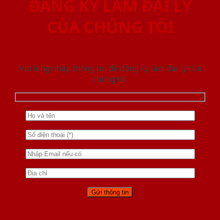
ĐĂNG KÝ LÀM ĐẠI LÝ
CỦA CHÚNG TÔI
Vui lòng nhập thông tin để đăng ký làm đại lý của
chúng tôi