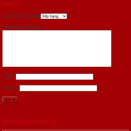
tran 2”
Đánh giá của bạn
Nhận xét của bạn
*
Tên
*
Email
*
Sản phẩm tương tự