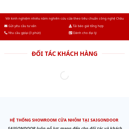
Với kinh nghiệm nhiêu năm nghiên cứu cửa theo tiêu chuẩn công nghệ Châu
Âu.Chúng tôi tự tin là nhà sản xuất & cung cấp hàng đầu tại Việt Nam!
Gửi yêu cầu tư vấn
Tải báo giá tổng hợp
Yêu cầu gọi lại (3 phút)
Dành cho đại lý
ĐỐI TÁC KHÁCH HÀNG
HỆ THỐNG SHOWROOM CỬA NHÔM TẠI SAIGONDOOR
SAIGONDOOR luôn nỗ lực mang đến cho đối tác và khách