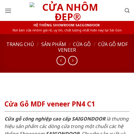
Skip
to
content
HỆ THỐNG SHOWROOM SAIGONDOOR
Nơi bán cửa nhôm giá rẻ, uy tín, chất lượng nhất hiện nay tại Sài Gòn
TRANG CHỦ
/
SẢN PHẨM
/
CỬA GỖ
/
CỬA GỖ MDF
VENEER
Cửa Gỗ MDF veneer PN4 C1
Cửa gỗ công nghiệp cao cấp SAIGONDOOR
là thương
hiệu sản phẩm các dòng cửa trong một chuỗi các hệ
thống Showroom
SAIGONDOOR
. Chuyên sản xuất và