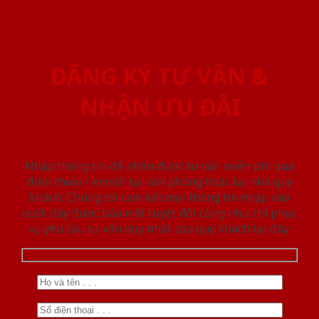
ĐĂNG KÝ TƯ VẤN &
NHẬN ƯU ĐÃI
Nhập thông tin để nhận được tư vấn miễn phí qua
điện thoại / email/ tại văn phòng hoặc tại nhà quý
khách. Chúng tôi cam kết mọi thông tin nhập vào
dưới đây được bảo mật tuyệt đối cũng như chỉ phục
vụ yêu cầu tư vấn duy nhất của quý khách tại đây.