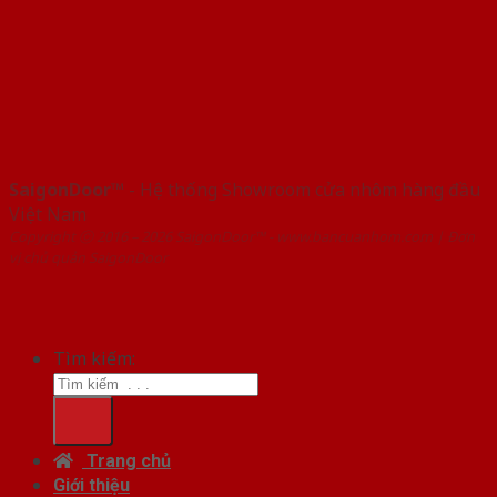
SaigonDoor™
- Hệ thống Showroom cửa nhôm hàng đầu
Việt Nam
Copyright ⓒ 2016 – 2026 SaigonDoor™ - www.bancuanhom.com | Đơn
vị chủ quản SaigonDoor
Tìm kiếm:
Trang chủ
Giới thiệu