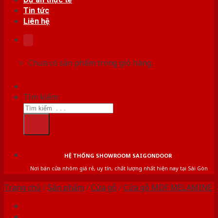
Tin tức
Liên hệ
Chưa có sản phẩm trong giỏ hàng.
Tìm kiếm:
HỆ THỐNG SHOWROOM SAIGONDOOR
Nơi bán cửa nhôm giá rẻ, uy tín, chất lượng nhất hiện nay tại Sài Gòn
Trang chủ
/
Sản phẩm
/
Cửa gỗ
/
Cửa gỗ MDF MELAMINE