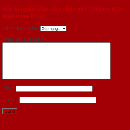
Hãy là người đầu tiên nhận xét “Cửa Gỗ MDF
Melamine P1G3”
Đánh giá của bạn
Nhận xét của bạn
*
Tên
*
Email
*