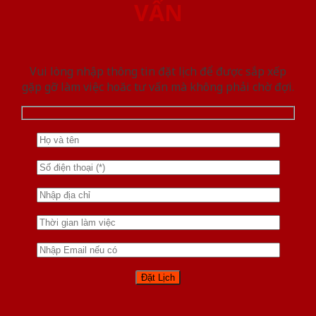
VẤN
Vui lòng nhập thông tin đặt lịch để được sắp xếp
gặp gỡ làm việc hoăc tư vấn mà không phải chờ đợi.