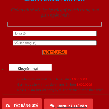
Chúng tôi sẽ liên lạc lại với quý khách trong thời
gian ngắn nhất
Khuyến mại
Quà tặng đồ nội thất trang trí lên đến
1.000.000đ
Giảm trực tiếp khi mua đơn hàng lớn hơn
3.000.000đ
Nhiều ưu đãi lớn khi đăng ký tài khoản thành viên thân thiết
TẢI BẢNG GIÁ
ĐĂNG KÝ TƯ VẤN