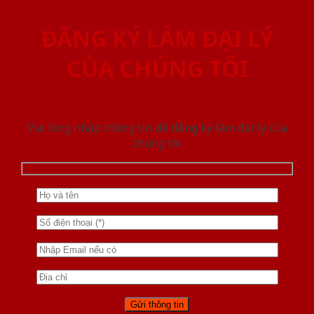
ĐĂNG KÝ LÀM ĐẠI LÝ
CỦA CHÚNG TÔI
Vui lòng nhập thông tin để đăng ký làm đại lý của
chúng tôi