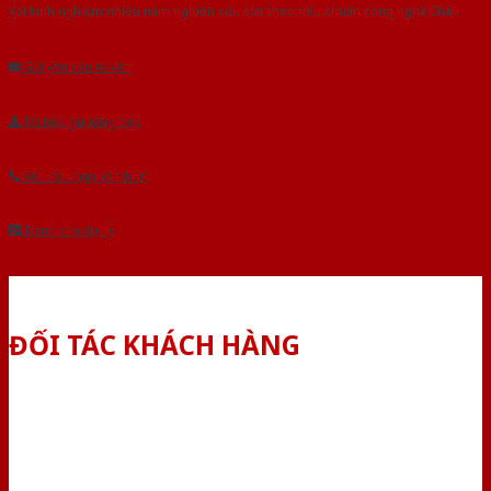
Với kinh nghiệm nhiêu năm nghiên cứu cửa theo tiêu chuẩn công nghệ Châu
Âu.Chúng tôi tự tin là nhà sản xuất & cung cấp hàng đầu tại Việt Nam!
Gửi yêu cầu tư vấn
Tải báo giá tổng hợp
Yêu cầu gọi lại (3 phút)
Dành cho đại lý
ĐỐI TÁC KHÁCH HÀNG