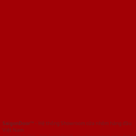
SaigonDoor™
- Hệ thống Showroom cửa nhôm hàng đầu
Việt Nam
Copyright ⓒ 2016 – 2026 SaigonDoor™ - www.bancuanhom.com | Đơn