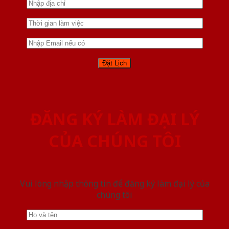
ĐĂNG KÝ LÀM ĐẠI LÝ
CỦA CHÚNG TÔI
Vui lòng nhập thông tin để đăng ký làm đại lý của
chúng tôi