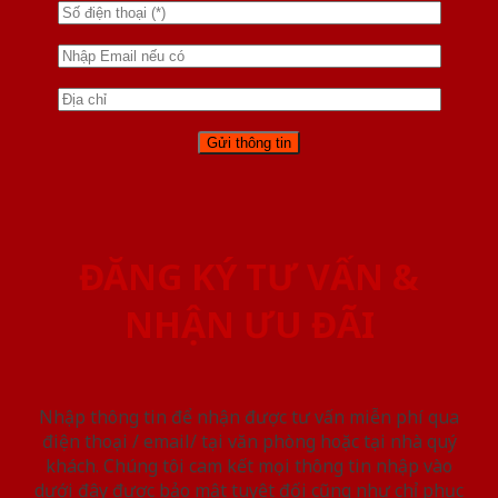
ĐĂNG KÝ TƯ VẤN &
NHẬN ƯU ĐÃI
Nhập thông tin để nhận được tư vấn miễn phí qua
điện thoại / email/ tại văn phòng hoặc tại nhà quý
khách. Chúng tôi cam kết mọi thông tin nhập vào
dưới đây được bảo mật tuyệt đối cũng như chỉ phục