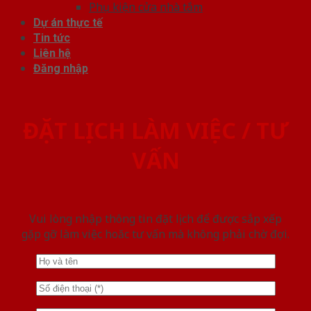
Phụ kiện cửa nhà tắm
Dự án thực tế
Tin tức
Liên hệ
Đăng nhập
ĐẶT LỊCH LÀM VIỆC / TƯ
VẤN
Vui lòng nhập thông tin đặt lịch để được sắp xếp
gặp gỡ làm việc hoăc tư vấn mà không phải chờ đợi.