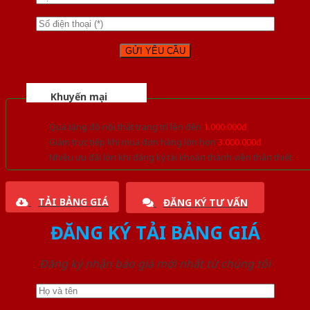
Khuyến mại
Quà tặng đồ nội thất trang trí lên đến
1.000.000đ
Giảm trực tiếp khi mua đơn hàng lớn hơn
3.000.000đ
Nhiều ưu đãi lớn khi đăng ký tài khoản thành viên thân thiết
TẢI BẢNG GIÁ
ĐĂNG KÝ TƯ VẤN
ĐĂNG KÝ TẢI BẢNG GIÁ
Đăng ký nhận báo giá mới nhất từ chúng tôi