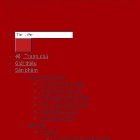
vị chủ quản SaigonDoor
Tìm
kiếm:
Trang chủ
Giới thiệu
Sản phẩm
Cửa chống cháy
Cửa gỗ chống cháy
Cửa nhôm vân gỗ
Cửa thép chống cháy
Cửa Thép Hàn Quốc
Cửa thép vân gỗ
Cửa vân gỗ 5D
Báo giá
Cửa gỗ
Cửa gỗ công nghiệp HDF