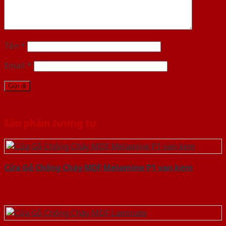
Tên
*
Email
*
Sản phẩm tương tự
Cửa Gỗ Chống Cháy MDF Melamine P1 van kem