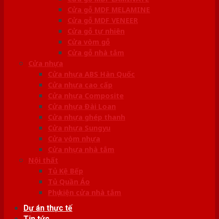
Cửa gỗ MDF MELAMINE
Cửa gỗ MDF VENEER
Cửa gỗ tự nhiên
Cửa vòm gỗ
Cửa gỗ nhà tắm
Cửa nhựa
Cửa nhựa ABS Hàn Quốc
Cửa nhựa cao cấp
Cửa nhựa Composite
Cửa nhựa Đài Loan
Cửa nhựa ghép thanh
Cửa nhựa Sungyu
Cửa vòm nhựa
Cửa nhựa nhà tắm
Nội thất
Tủ Kệ Bếp
Tủ Quần Áo
Phụ kiện cửa nhà tắm
Dự án thực tế
Tin tức