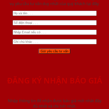
vụ yêu cầu tư vấn duy nhất của quý khách tại đây.
ĐĂNG KÝ NHẬN BÁO GIÁ
Nhập thông tin để nhận được báo giá mới nhât đầy
đủ nhất và chi tiết nhất.