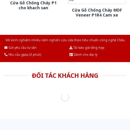
Cửa Gỗ Chống Cháy P1
cho khach san
Cửa Gỗ Chống Cháy MDF
Veneer P1R4 Cam xe
Với kinh nghiệm nhiêu năm nghiên cứu cửa theo tiêu chuẩn công nghệ Châu
Âu.Chúng tôi tự tin là nhà sản xuất & cung cấp hàng đầu tại Việt Nam!
Gửi yêu cầu tư vấn
Tải báo giá tổng hợp
Yêu cầu gọi lại (3 phút)
Dành cho đại lý
ĐỐI TÁC KHÁCH HÀNG