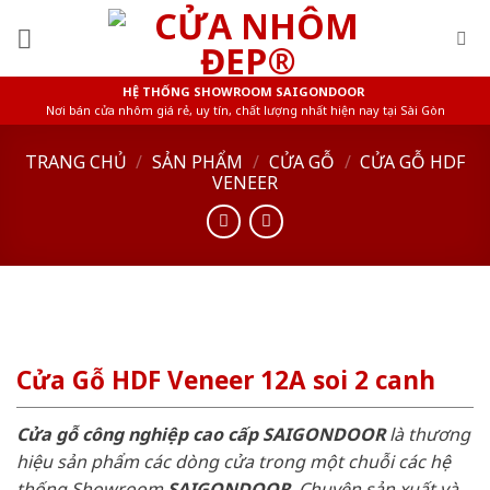
Skip
to
content
HỆ THỐNG SHOWROOM SAIGONDOOR
Nơi bán cửa nhôm giá rẻ, uy tín, chất lượng nhất hiện nay tại Sài Gòn
TRANG CHỦ
/
SẢN PHẨM
/
CỬA GỖ
/
CỬA GỖ HDF
VENEER
Cửa Gỗ HDF Veneer 12A soi 2 canh
Cửa gỗ công nghiệp cao cấp SAIGONDOOR
là thương
hiệu sản phẩm các dòng cửa trong một chuỗi các hệ
thống Showroom
SAIGONDOOR
. Chuyên sản xuất và