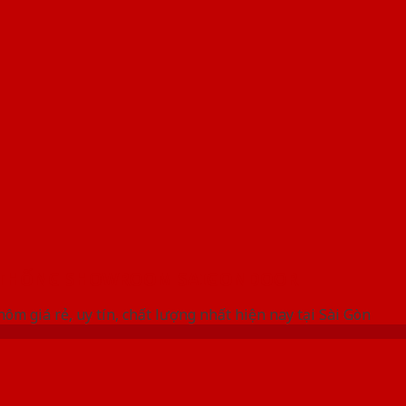
 THỐNG SHOWROOM SAIGONDOOR
ôm giá rẻ, uy tín, chất lượng nhất hiện nay tại Sài Gòn