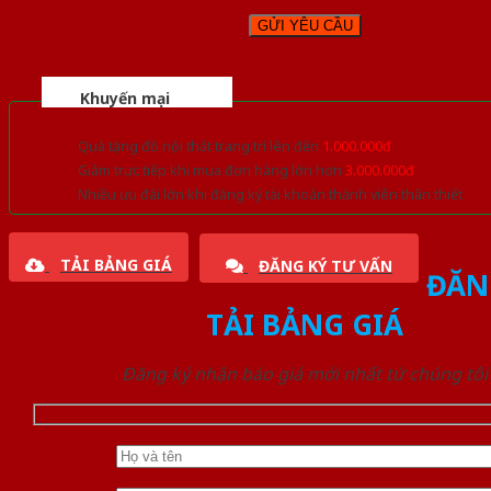
Khuyến mại
Quà tặng đồ nội thất trang trí lên đến
1.000.000đ
Giảm trực tiếp khi mua đơn hàng lớn hơn
3.000.000đ
Nhiều ưu đãi lớn khi đăng ký tài khoản thành viên thân thiết
TẢI BẢNG GIÁ
ĐĂNG KÝ TƯ VẤN
ĐĂN
TẢI BẢNG GIÁ
Đăng ký nhận báo giá mới nhất từ chúng tôi