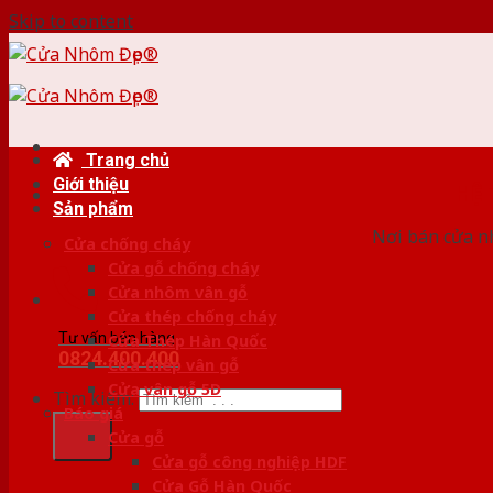
Skip to content
Trang chủ
Giới thiệu
HỆ
Sản phẩm
Nơi bán cửa nh
Cửa chống cháy
Cửa gỗ chống cháy
Cửa nhôm vân gỗ
Cửa thép chống cháy
Tư vấn bán hàng
Cửa Thép Hàn Quốc
0824.400.400
Cửa thép vân gỗ
Cửa vân gỗ 5D
Tìm kiếm:
Báo giá
Cửa gỗ
Cửa gỗ công nghiệp HDF
Cửa Gỗ Hàn Quốc