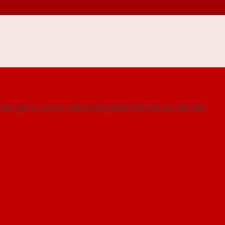
 THỐNG SHOWROOM SAIGONDOOR
ôm giá rẻ, uy tín, chất lượng nhất hiện nay tại Sài Gòn