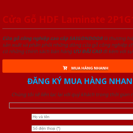
Cửa Gỗ HDF Laminate 2P1G
Cửa gỗ công nghiệp cao cấp SAIGONDOOR
là thương hi
sản xuất và phân phối những dòng cửa gỗ công nghiệp chấ
có những chính sách bán hàng
ƯU ĐÃI
CAO
đi kèm với sự
MUA HÀNG NHANH
ĐĂNG KÝ MUA HÀNG NHAN
Chúng tôi sẽ liên lạc lại với quý khách trong thời gian