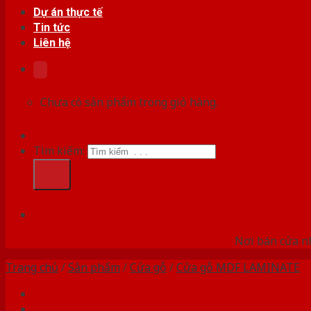
Dự án thực tế
Tin tức
Liên hệ
Chưa có sản phẩm trong giỏ hàng.
Tìm kiếm:
HỆ
Nơi bán cửa nh
Trang chủ
/
Sản phẩm
/
Cửa gỗ
/
Cửa gỗ MDF LAMINATE