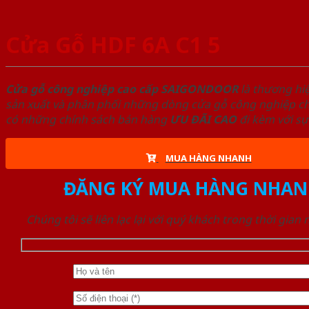
Cửa Gỗ HDF 6A C1 5
Cửa gỗ công nghiệp cao cấp SAIGONDOOR
là thương hi
sản xuất và phân phối những dòng cửa gỗ công nghiệp chấ
có những chính sách bán hàng
ƯU ĐÃI
CAO
đi kèm với sự
MUA HÀNG NHANH
ĐĂNG KÝ MUA HÀNG NHAN
Chúng tôi sẽ liên lạc lại với quý khách trong thời gian