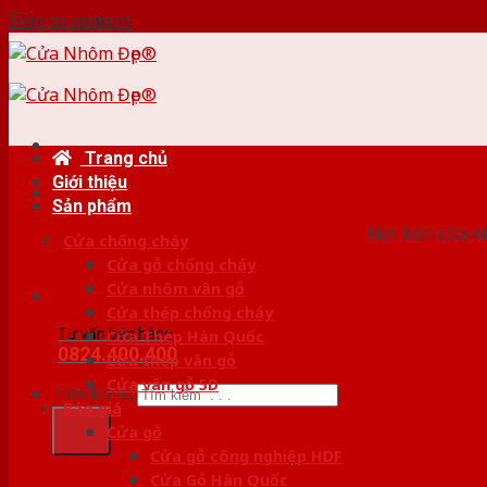
Skip to content
Trang chủ
Giới thiệu
HỆ
Sản phẩm
Nơi bán cửa nh
Cửa chống cháy
Cửa gỗ chống cháy
Cửa nhôm vân gỗ
Cửa thép chống cháy
Tư vấn bán hàng
Cửa Thép Hàn Quốc
0824.400.400
Cửa thép vân gỗ
Cửa vân gỗ 5D
Tìm kiếm:
Báo giá
Cửa gỗ
Cửa gỗ công nghiệp HDF
Cửa Gỗ Hàn Quốc