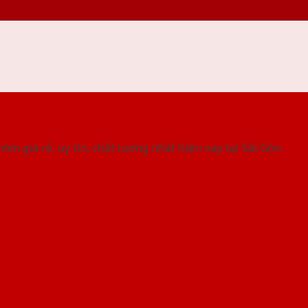
 THỐNG SHOWROOM SAIGONDOOR
ôm giá rẻ, uy tín, chất lượng nhất hiện nay tại Sài Gòn