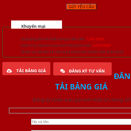
Khuyến mại
Quà tặng đồ nội thất trang trí lên đến
1.000.000đ
Giảm trực tiếp khi mua đơn hàng lớn hơn
3.000.000đ
Nhiều ưu đãi lớn khi đăng ký tài khoản thành viên thân thiết
TẢI BẢNG GIÁ
ĐĂNG KÝ TƯ VẤN
ĐĂN
TẢI BẢNG GIÁ
Đăng ký nhận báo giá mới nhất từ chúng tôi