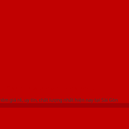
 THỐNG SHOWROOM SAIGONDOOR
ôm giá rẻ, uy tín, chất lượng nhất hiện nay tại Sài Gòn