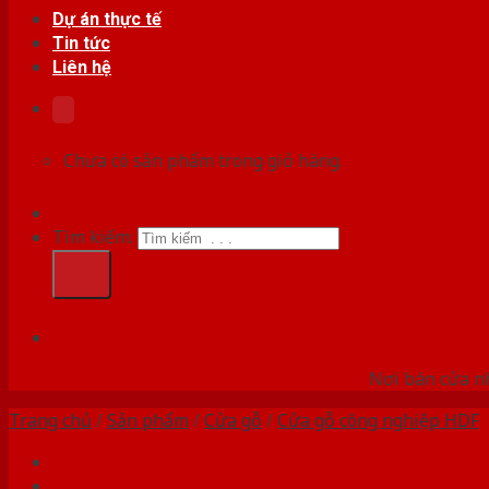
Dự án thực tế
Tin tức
Liên hệ
Chưa có sản phẩm trong giỏ hàng.
Tìm kiếm:
HỆ
Nơi bán cửa nh
Trang chủ
/
Sản phẩm
/
Cửa gỗ
/
Cửa gỗ công nghiệp HDF