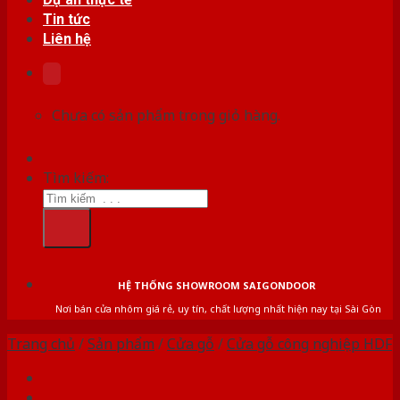
Tin tức
Liên hệ
Chưa có sản phẩm trong giỏ hàng.
Tìm kiếm:
HỆ THỐNG SHOWROOM SAIGONDOOR
Nơi bán cửa nhôm giá rẻ, uy tín, chất lượng nhất hiện nay tại Sài Gòn
Trang chủ
/
Sản phẩm
/
Cửa gỗ
/
Cửa gỗ công nghiệp HDF