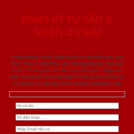
ĐĂNG KÝ TƯ VẤN &
NHẬN ƯU ĐÃI
Nhập thông tin để nhận được tư vấn miễn phí qua
điện thoại / email/ tại văn phòng hoặc tại nhà quý
khách. Chúng tôi cam kết mọi thông tin nhập vào
dưới đây được bảo mật tuyệt đối cũng như chỉ phục
vụ yêu cầu tư vấn duy nhất của quý khách tại đây.