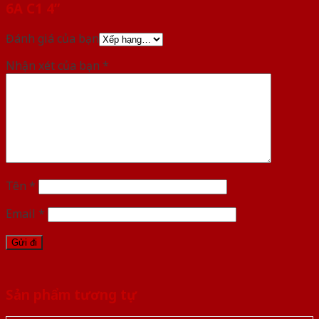
6A C1 4”
Đánh giá của bạn
Nhận xét của bạn
*
Tên
*
Email
*
Sản phẩm tương tự