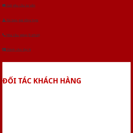
Gửi yêu cầu tư vấn
Tải báo giá tổng hợp
Yêu cầu gọi lại (3 phút)
Dành cho đại lý
ĐỐI TÁC KHÁCH HÀNG