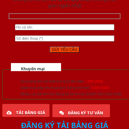
gian ngắn nhất
Khuyến mại
Quà tặng đồ nội thất trang trí lên đến
1.000.000đ
Giảm trực tiếp khi mua đơn hàng lớn hơn
3.000.000đ
Nhiều ưu đãi lớn khi đăng ký tài khoản thành viên thân thiết
TẢI BẢNG GIÁ
ĐĂNG KÝ TƯ VẤN
ĐĂNG KÝ TẢI BẢNG GIÁ