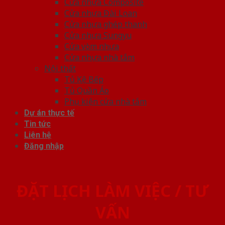
Cửa nhựa Composite
Cửa nhựa Đài Loan
Cửa nhựa ghép thanh
Cửa nhựa Sungyu
Cửa vòm nhựa
Cửa nhựa nhà tắm
Nội thất
Tủ Kệ Bếp
Tủ Quần Áo
Phụ kiện cửa nhà tắm
Dự án thực tế
Tin tức
Liên hệ
Đăng nhập
ĐẶT LỊCH LÀM VIỆC / TƯ
VẤN