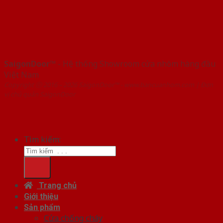
SaigonDoor™
- Hệ thống Showroom cửa nhôm hàng đầu
Việt Nam
Copyright ⓒ 2016 – 2026 SaigonDoor™ - www.bancuanhom.com | Đơn
vị chủ quản SaigonDoor
Tìm kiếm:
Trang chủ
Giới thiệu
Sản phẩm
Cửa chống cháy