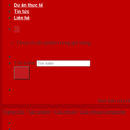
Dự án thực tế
Tin tức
Liên hệ
Chưa có sản phẩm trong giỏ hàng.
Tìm kiếm:
HỆ
Nơi bán cửa nh
Trang chủ
/
Sản phẩm
/
Cửa nhựa
/
Cửa nhựa Composite