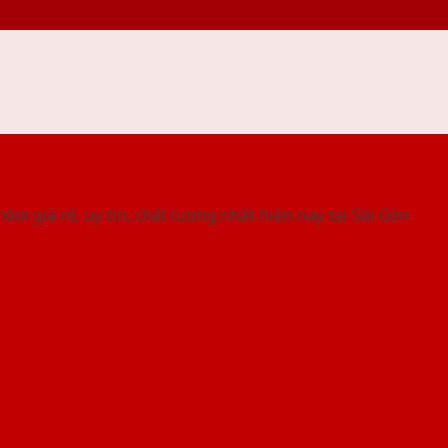
 THỐNG SHOWROOM SAIGONDOOR
ôm giá rẻ, uy tín, chất lượng nhất hiện nay tại Sài Gòn