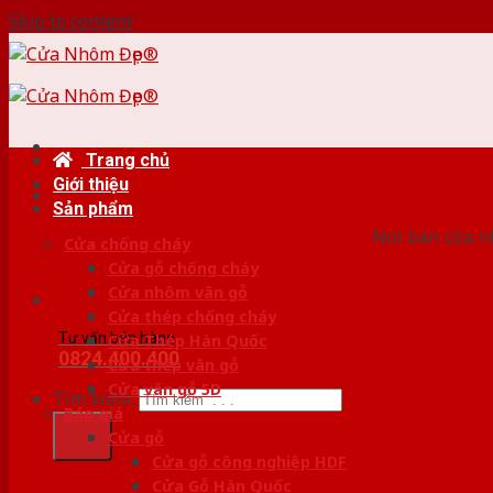
Skip to content
Trang chủ
Giới thiệu
HỆ
Sản phẩm
Nơi bán cửa nh
Cửa chống cháy
Cửa gỗ chống cháy
Cửa nhôm vân gỗ
Cửa thép chống cháy
Tư vấn bán hàng
Cửa Thép Hàn Quốc
0824.400.400
Cửa thép vân gỗ
Cửa vân gỗ 5D
Tìm kiếm:
Báo giá
Cửa gỗ
Cửa gỗ công nghiệp HDF
Cửa Gỗ Hàn Quốc