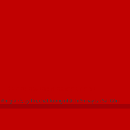
 THỐNG SHOWROOM SAIGONDOOR
ôm giá rẻ, uy tín, chất lượng nhất hiện nay tại Sài Gòn