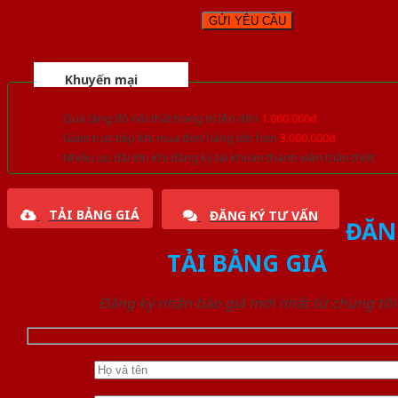
Khuyến mại
Quà tặng đồ nội thất trang trí lên đến
1.000.000đ
Giảm trực tiếp khi mua đơn hàng lớn hơn
3.000.000đ
Nhiều ưu đãi lớn khi đăng ký tài khoản thành viên thân thiết
TẢI BẢNG GIÁ
ĐĂNG KÝ TƯ VẤN
ĐĂN
TẢI BẢNG GIÁ
Đăng ký nhận báo giá mới nhất từ chúng tôi