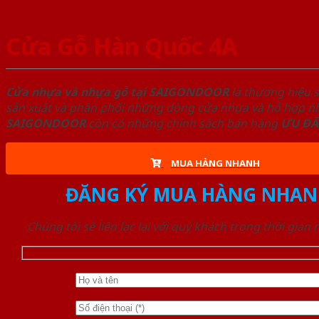
Cửa Gỗ Hàn Quốc 4A
Cửa nhựa và nhựa gỗ tại SAIGONDOOR
là thương hiệu 
sản xuất và phân phối những dòng cửa nhựa và hỗ hợp nhự
SAIGONDOOR
còn có những chính sách bán hàng
ƯU ĐÃ
MUA HÀNG NHANH
ĐĂNG KÝ MUA HÀNG NHAN
Chúng tôi sẽ liên lạc lại với quý khách trong thời gian