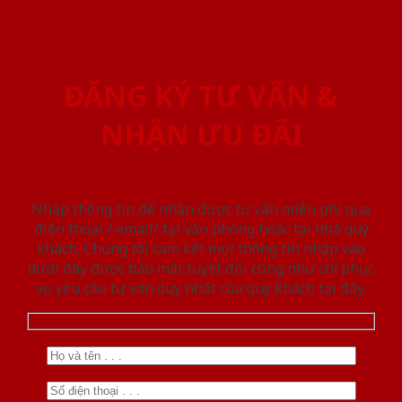
ĐĂNG KÝ TƯ VẤN &
NHẬN ƯU ĐÃI
Nhập thông tin để nhận được tư vấn miễn phí qua
điện thoại / email/ tại văn phòng hoặc tại nhà quý
khách. Chúng tôi cam kết mọi thông tin nhập vào
dưới đây được bảo mật tuyệt đối cũng như chỉ phục
vụ yêu cầu tư vấn duy nhất của quý khách tại đây.