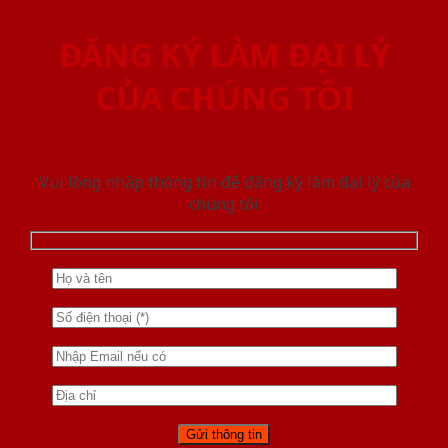
ĐĂNG KÝ LÀM ĐẠI LÝ
CỦA CHÚNG TÔI
Vui lòng nhập thông tin để đăng ký làm đại lý của
chúng tôi