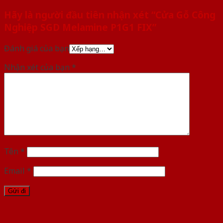
Hãy là người đầu tiên nhận xét “Cửa Gỗ Công
Nghiệp SGD Melamine P1G1 FIX”
Đánh giá của bạn
Nhận xét của bạn
*
Tên
*
Email
*