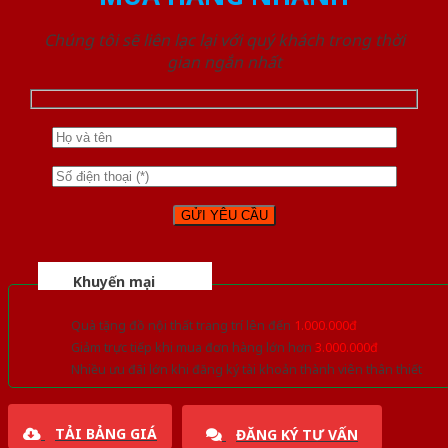
Chúng tôi sẽ liên lạc lại với quý khách trong thời
gian ngắn nhất
Khuyến mại
Quà tặng đồ nội thất trang trí lên đến
1.000.000đ
Giảm trực tiếp khi mua đơn hàng lớn hơn
3.000.000đ
Nhiều ưu đãi lớn khi đăng ký tài khoản thành viên thân thiết
TẢI BẢNG GIÁ
ĐĂNG KÝ TƯ VẤN