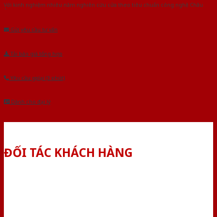
Với kinh nghiệm nhiêu năm nghiên cứu cửa theo tiêu chuẩn công nghệ Châu
Âu.Chúng tôi tự tin là nhà sản xuất & cung cấp hàng đầu tại Việt Nam!
Gửi yêu cầu tư vấn
Tải báo giá tổng hợp
Yêu cầu gọi lại (3 phút)
Dành cho đại lý
ĐỐI TÁC KHÁCH HÀNG