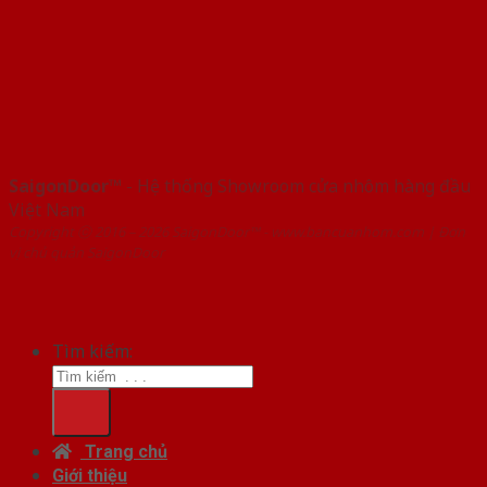
SaigonDoor™
- Hệ thống Showroom cửa nhôm hàng đầu
Việt Nam
Copyright ⓒ 2016 – 2026 SaigonDoor™ - www.bancuanhom.com | Đơn
vị chủ quản SaigonDoor
Tìm kiếm:
Trang chủ
Giới thiệu