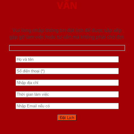
VẤN
Vui lòng nhập thông tin đặt lịch để được sắp xếp
gặp gỡ làm việc hoăc tư vấn mà không phải chờ đợi.