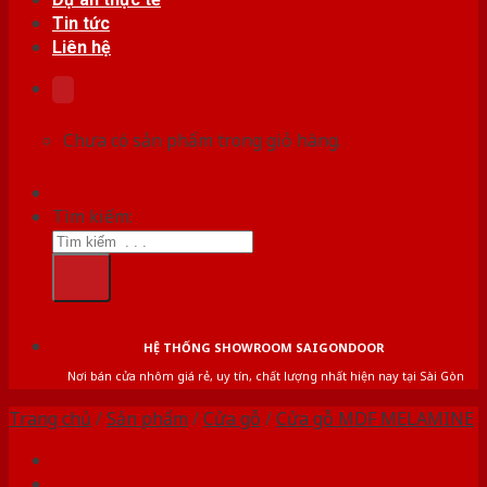
Tin tức
Liên hệ
Chưa có sản phẩm trong giỏ hàng.
Tìm kiếm:
HỆ THỐNG SHOWROOM SAIGONDOOR
Nơi bán cửa nhôm giá rẻ, uy tín, chất lượng nhất hiện nay tại Sài Gòn
Trang chủ
/
Sản phẩm
/
Cửa gỗ
/
Cửa gỗ MDF MELAMINE