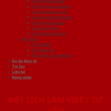
Cửa nhựa cao cấp
Cửa nhựa Composite
Cửa nhựa Đài Loan
Cửa nhựa ghép thanh
Cửa nhựa Sungyu
Cửa vòm nhựa
Cửa nhựa nhà tắm
Nội thất
Tủ Kệ Bếp
Tủ Quần Áo
Phụ kiện cửa nhà tắm
Dự án thực tế
Tin tức
Liên hệ
Đăng nhập
ĐẶT LỊCH LÀM VIỆC / TƯ
VẤN