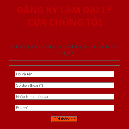
ĐĂNG KÝ LÀM ĐẠI LÝ
CỦA CHÚNG TÔI
Vui lòng nhập thông tin để đăng ký làm đại lý của
chúng tôi