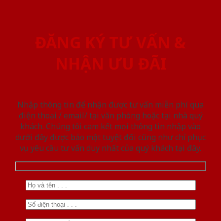
ĐĂNG KÝ TƯ VẤN &
NHẬN ƯU ĐÃI
Nhập thông tin để nhận được tư vấn miễn phí qua
điện thoại / email/ tại văn phòng hoặc tại nhà quý
khách. Chúng tôi cam kết mọi thông tin nhập vào
dưới đây được bảo mật tuyệt đối cũng như chỉ phục
vụ yêu cầu tư vấn duy nhất của quý khách tại đây.