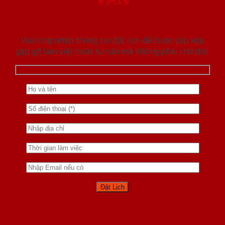
Vui lòng nhập thông tin đặt lịch để được sắp xếp
gặp gỡ làm việc hoăc tư vấn mà không phải chờ đợi.