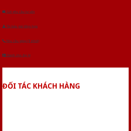
Âu.Chúng tôi tự tin là nhà sản xuất & cung cấp hàng đầu tại Việt Nam!
Gửi yêu cầu tư vấn
Tải báo giá tổng hợp
Yêu cầu gọi lại (3 phút)
Dành cho đại lý
ĐỐI TÁC KHÁCH HÀNG