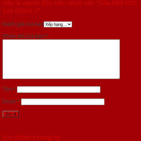
Hãy là người đầu tiên nhận xét “Cửa ABS KOS
120 K5300 2”
Đánh giá của bạn
Nhận xét của bạn
*
Tên
*
Email
*
Sản phẩm tương tự