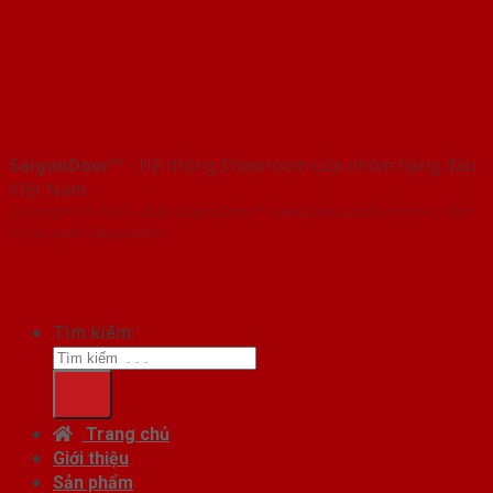
SaigonDoor™
- Hệ thống Showroom cửa nhôm hàng đầu
Việt Nam
Copyright ⓒ 2016 – 2026 SaigonDoor™ - www.bancuanhom.com | Đơn
vị chủ quản SaigonDoor
Tìm kiếm:
Trang chủ
Giới thiệu
Sản phẩm