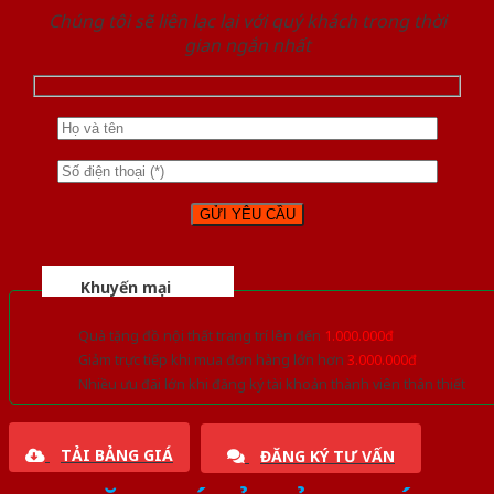
Chúng tôi sẽ liên lạc lại với quý khách trong thời
gian ngắn nhất
Khuyến mại
Quà tặng đồ nội thất trang trí lên đến
1.000.000đ
Giảm trực tiếp khi mua đơn hàng lớn hơn
3.000.000đ
Nhiều ưu đãi lớn khi đăng ký tài khoản thành viên thân thiết
TẢI BẢNG GIÁ
ĐĂNG KÝ TƯ VẤN