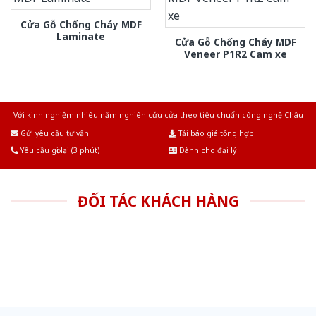
Cửa Gỗ Chống Cháy MDF
Laminate
Cửa Gỗ Chống Cháy MDF
Veneer P1R2 Cam xe
Với kinh nghiệm nhiêu năm nghiên cứu cửa theo tiêu chuẩn công nghệ Châu
Âu.Chúng tôi tự tin là nhà sản xuất & cung cấp hàng đầu tại Việt Nam!
Gửi yêu cầu tư vấn
Tải báo giá tổng hợp
Yêu cầu gọi lại (3 phút)
Dành cho đại lý
ĐỐI TÁC KHÁCH HÀNG