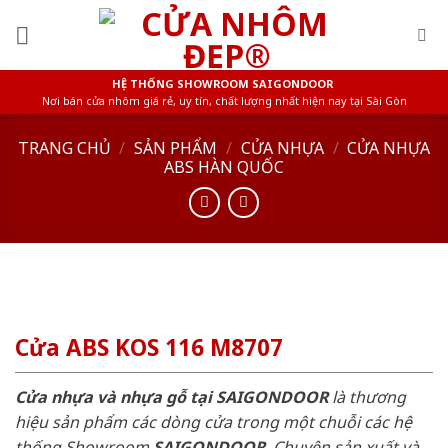
Skip
to
content
HỆ THỐNG SHOWROOM SAIGONDOOR
Nơi bán cửa nhôm giá rẻ, uy tín, chất lượng nhất hiện nay tại Sài Gòn
TRANG CHỦ
/
SẢN PHẨM
/
CỬA NHỰA
/
CỬA NHỰA
ABS HÀN QUỐC
Cửa ABS KOS 116 M8707
Cửa nhựa và nhựa gỗ tại SAIGONDOOR
là thương
hiệu sản phẩm các dòng cửa trong một chuỗi các hệ
thống Showroom
SAIGONDOOR
. Chuyên sản xuất và