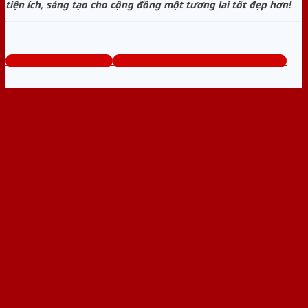
tiện ích, sáng tạo cho cộng đồng một tương lai tốt đẹp hơn!
www.bancuanhom.com
Tổng đài tư vấn miễn phí: 0824.400.400