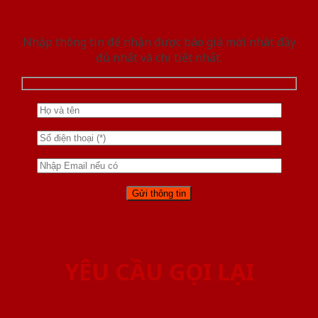
Nhập thông tin để nhận được báo giá mới nhât đầy
đủ nhất và chi tiết nhất.
YÊU CẦU GỌI LẠI