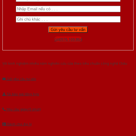
Gọi 0976.169.864
Với kinh nghiệm nhiêu năm nghiên cứu cửa theo tiêu chuẩn công nghệ Châu
Âu.Chúng tôi tự tin là nhà sản xuất & cung cấp hàng đầu tại Việt Nam!
Gửi yêu cầu tư vấn
Tải báo giá tổng hợp
Yêu cầu gọi lại (3 phút)
Dành cho đại lý