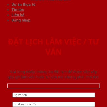
Dự án thực tế
Tin tức
Liên hệ
Đăng nhập
ĐẶT LỊCH LÀM VIỆC / TƯ
VẤN
Vui lòng nhập thông tin đặt lịch để được sắp xếp
gặp gỡ làm việc hoăc tư vấn mà không phải chờ đợi.