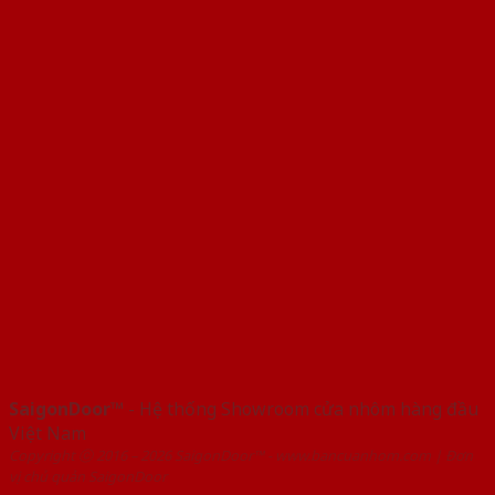
SaigonDoor™
- Hệ thống Showroom cửa nhôm hàng đầu
Việt Nam
Copyright ⓒ 2016 – 2026 SaigonDoor™ - www.bancuanhom.com | Đơn
vị chủ quản SaigonDoor