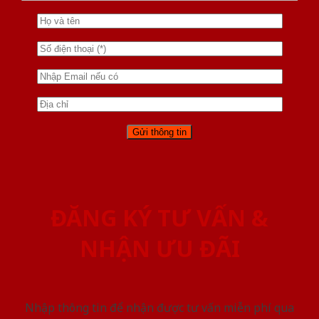
ĐĂNG KÝ TƯ VẤN &
NHẬN ƯU ĐÃI
Nhập thông tin để nhận được tư vấn miễn phí qua