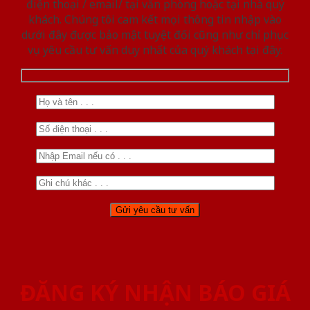
điện thoại / email/ tại văn phòng hoặc tại nhà quý
khách. Chúng tôi cam kết mọi thông tin nhập vào
dưới đây được bảo mật tuyệt đối cũng như chỉ phục
vụ yêu cầu tư vấn duy nhất của quý khách tại đây.
ĐĂNG KÝ NHẬN BÁO GIÁ