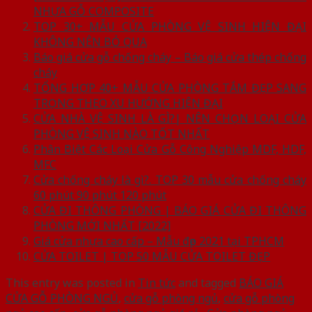
NHỰA GỖ COMPOSITE
TOP 30+ MẪU CỬA PHÒNG VỆ SINH HIỆN ĐẠI
KHÔNG NÊN BỎ QUA
Báo giá cửa gỗ chống cháy – Báo giá cửa thép chống
cháy
TỔNG HỢP 40+ MẪU CỬA PHÒNG TẮM ĐẸP SANG
TRỌNG THEO XU HƯỚNG HIỆN ĐẠI
CỬA NHÀ VỆ SINH LÀ GÌ?| NÊN CHỌN LOẠI CỬA
PHÒNG VỆ SINH NÀO TỐT NHẤT
Phân Biệt Các Loại Cửa Gỗ Công Nghiệp MDF, HDF,
MFC
Cửa chống cháy là gì?. TOP 30 mẫu cửa chống cháy
60 phút 90 phút 120 phút
CỬA ĐI THÔNG PHÒNG | BÁO GIÁ CỬA ĐI THÔNG
PHÒNG MỚI NHẤT [2022]
Giá cửa nhựa cao cấp – Mẫu đẹp 2021 tại TPHCM
CỬA TOILET | TOP 50 MẪU CỬA TOILET ĐẸP
This entry was posted in
Tin tức
and tagged
BÁO GIÁ
CỬA GỖ PHÒNG NGỦ
,
cửa gỗ phòng ngủ
,
cửa gỗ phòng