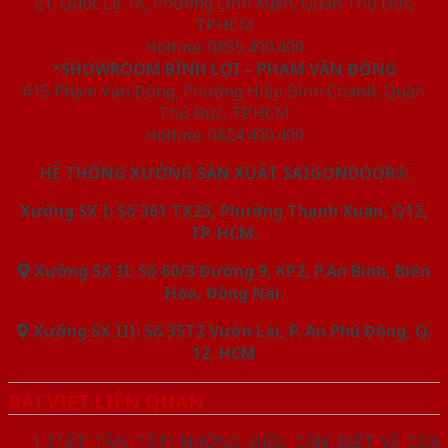
21, Quốc Lộ 1K, Phường Linh Xuân, Quận Thủ Đức,
TP.HCM
Hotline: 0855.400.400
*SHOWROOM BÌNH LỢI – PHẠM VĂN ĐỒNG
615 Phạm Văn Đồng, Phường Hiệp Bình Chánh, Quận
Thủ Đức, TP.HCM
Hotline: 0824.400.400
HỆ THỐNG XƯỞNG SẢN XUẤT SAIGONDOOR®
Xưởng SX I: Số 361 TX25, Phường Thạnh Xuân, Q12,
TP. HCM.
Xưởng SX II: Số 60/3 Đường 9, KP2, P.An Bình, Biên
Hòa, Đồng Nai.
Xưởng SX III: Số 35T2 Vườn Lài, P. An Phú Đông, Q.
12, HCM
BÀI VIẾT LIÊN QUAN
[TẤT TẦN TẬT] NHỮNG ĐIỀU CẦN BIẾT VỀ CỬA