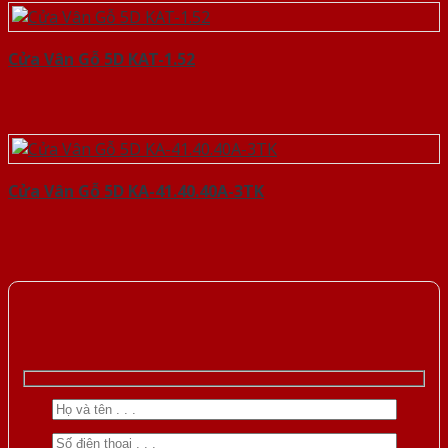
Cửa Vân Gỗ 5D KAT-1.52
Cửa Vân Gỗ 5D KA-41.40.40A-3TK