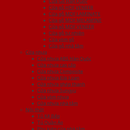
Cửa Gỗ Hàn Quốc
Cửa gỗ HDF VENEER
Cửa gỗ MDF LAMINATE
Cửa gỗ MDF MELAMINE
Cửa gỗ MDF VENEER
Cửa gỗ tự nhiên
Cửa vòm gỗ
Cửa gỗ nhà tắm
Cửa nhựa
Cửa nhựa ABS Hàn Quốc
Cửa nhựa cao cấp
Cửa nhựa Composite
Cửa nhựa Đài Loan
Cửa nhựa ghép thanh
Cửa nhựa Sungyu
Cửa vòm nhựa
Cửa nhựa nhà tắm
Nội thất
Tủ Kệ Bếp
Tủ Quần Áo
Phụ kiện cửa nhà tắm