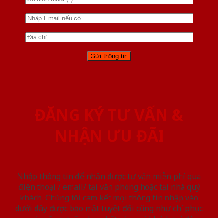
ĐĂNG KÝ TƯ VẤN &
NHẬN ƯU ĐÃI
Nhập thông tin để nhận được tư vấn miễn phí qua
điện thoại / email/ tại văn phòng hoặc tại nhà quý
khách. Chúng tôi cam kết mọi thông tin nhập vào
dưới đây được bảo mật tuyệt đối cũng như chỉ phục