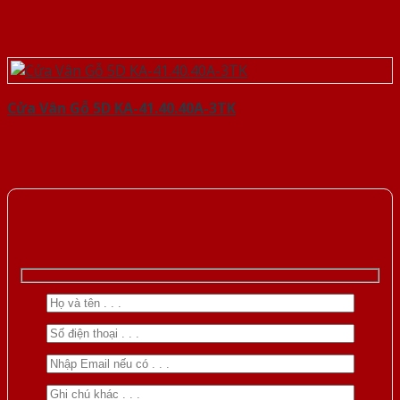
Cửa Vân Gỗ 5D KA-41.40.40A-3TK