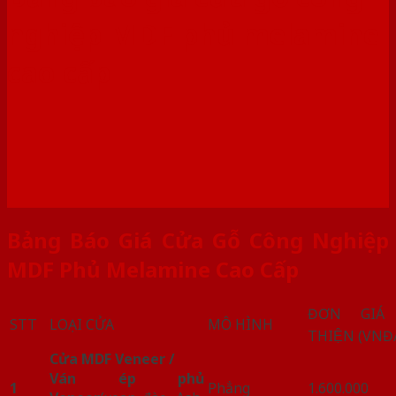
nghiệp MDF phủ melamine
cao cấp
Bảng Báo Giá Cửa Gỗ Công Nghiệp
MDF Phủ Melamine Cao Cấp
ĐƠN GIÁ
STT
LOẠI CỬA
MÔ HÌNH
THIỆN (VNĐ
Cửa MDF Veneer /
Ván ép phủ
1
Phẳng
1.600.000