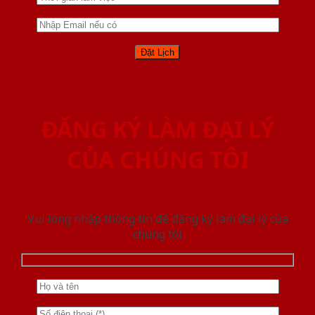
ĐĂNG KÝ LÀM ĐẠI LÝ
CỦA CHÚNG TÔI
Vui lòng nhập thông tin để đăng ký làm đại lý của
chúng tôi