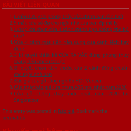
BÀI VIẾT LIÊN QUAN
6 điều lưu ý về phong thủy cửa chính bạn cần biết
5 mẫu cửa sổ đẹp cho ngôi nhà của bạn đẹp mê ly
Lưu ý khi chọn cửa 4 cánh chính bạn không thể bỏ
qua?
Cửa 4 cánh mặt tiền nên dùng cửa cánh lệch hay
đều?
3 bí quyết thiết kế CỬA RA VÀO đúng phong thủy
mang đến nhiều tài lộc
Bí quyết chọn kích thước cửa 2 cánh đúng chuẩn
cho ngôi nhà bạn
Báo giá cửa gỗ công nghiệp HDF Veneer
Cập nhật báo giá cửa nhựa ABS mới nhất năm 2020
Cửa gỗ chống cháy mới nhất năm 2020 tại
Saigondoor
This entry was posted in
Báo giá
. Bookmark the
permalink
.