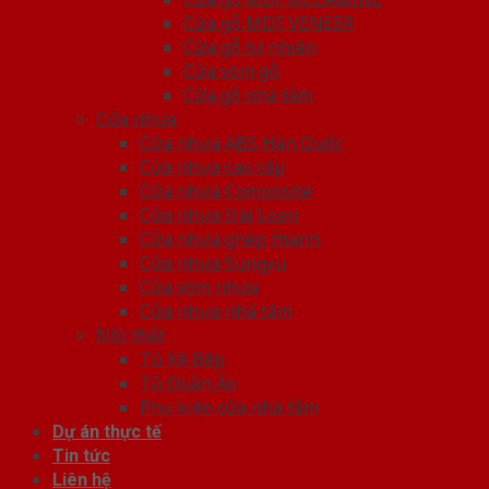
Cửa gỗ MDF VENEER
Cửa gỗ tự nhiên
Cửa vòm gỗ
Cửa gỗ nhà tắm
Cửa nhựa
Cửa nhựa ABS Hàn Quốc
Cửa nhựa cao cấp
Cửa nhựa Composite
Cửa nhựa Đài Loan
Cửa nhựa ghép thanh
Cửa nhựa Sungyu
Cửa vòm nhựa
Cửa nhựa nhà tắm
Nội thất
Tủ Kệ Bếp
Tủ Quần Áo
Phụ kiện cửa nhà tắm
Dự án thực tế
Tin tức
Liên hệ