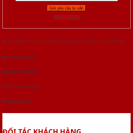
Gọi 0976.169.864
Với kinh nghiệm nhiêu năm nghiên cứu cửa theo tiêu chuẩn công nghệ Châu
Âu.Chúng tôi tự tin là nhà sản xuất & cung cấp hàng đầu tại Việt Nam!
Gửi yêu cầu tư vấn
Tải báo giá tổng hợp
Yêu cầu gọi lại (3 phút)
Dành cho đại lý
ĐỐI TÁC KHÁCH HÀNG