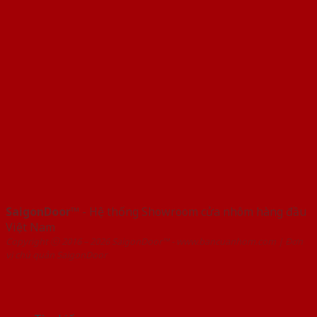
SaigonDoor™
- Hệ thống Showroom cửa nhôm hàng đầu
Việt Nam
Copyright ⓒ 2016 – 2026 SaigonDoor™ - www.bancuanhom.com | Đơn
vị chủ quản SaigonDoor