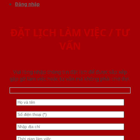
Đăng nhập
ĐẶT LỊCH LÀM VIỆC / TƯ
VẤN
Vui lòng nhập thông tin đặt lịch để được sắp xếp
gặp gỡ làm việc hoăc tư vấn mà không phải chờ đợi.