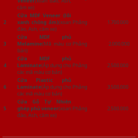
Veneer
(xoan đào, Ash,
căm xe)
Cửa MDF Veneer (lõi
2
xanh chống ẩm)
(xoan
Phẳng
1.700.000
đào, Ash, căm xe)
Cửa MDF phủ
3
Melamine
(Mã màu cơ
Phẳng
2.000.000
bản)
Cửa MDF phủ
4
Laminate
(Áp dụng cho
Phẳng
2.500.000
các mã màu cơ bản)
Cửa Plastic phủ
6
Laminate
(Áp dụng cho
Phẳng
3.500.000
các mã màu cơ bản)
Cửa Gỗ Tự Nhiên
5
ghép phủ veneer
(xoan
Phẳng
2.500.000
đào, Ash, căm xe)