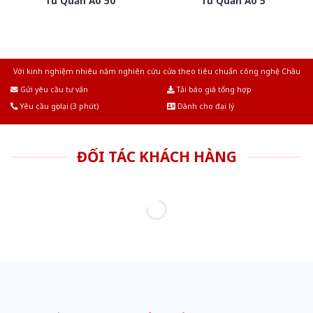
Tủ Quần Áo 50
Tủ Quần Áo 5
Với kinh nghiệm nhiêu năm nghiên cứu cửa theo tiêu chuẩn công nghệ Châu
Âu.Chúng tôi tự tin là nhà sản xuất & cung cấp hàng đầu tại Việt Nam!
Gửi yêu cầu tư vấn
Tải báo giá tổng hợp
Yêu cầu gọi lại (3 phút)
Dành cho đại lý
ĐỐI TÁC KHÁCH HÀNG