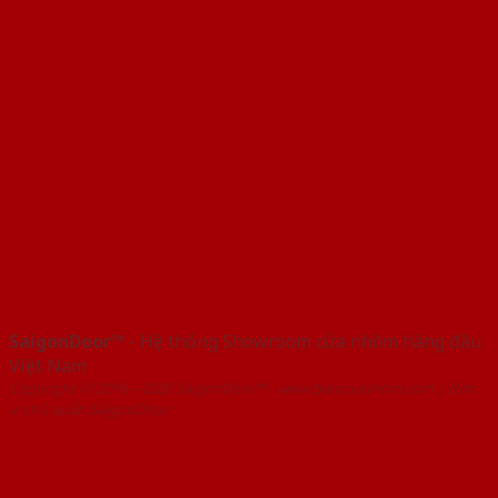
SaigonDoor™
- Hệ thống Showroom cửa nhôm hàng đầu
Việt Nam
Copyright ⓒ 2016 – 2026 SaigonDoor™ - www.bancuanhom.com | Đơn
vị chủ quản SaigonDoor