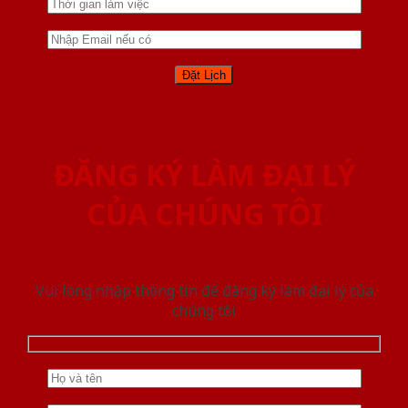
ĐĂNG KÝ LÀM ĐẠI LÝ
CỦA CHÚNG TÔI
Vui lòng nhập thông tin để đăng ký làm đại lý của
chúng tôi