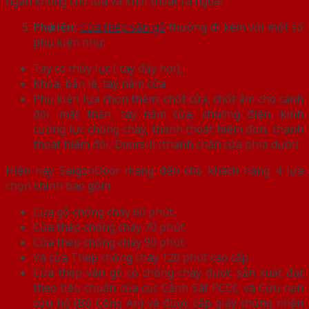
ngăn không cho lửa và khói thoát ra ngoài.
Phụ kiện:
Cửa thép vân gỗ
thường đi kèm với một số
phụ kiện như:
Tay co thủy lực ( tay đẩy hơi),
Khóa, bản lề, tay nắm cửa
Phụ kiện lựa chọn thêm: chốt cửa, chốt âm cho cánh
đôi, mắt thần, tay nắm cửa, chuông điện, kính
cường lực chống cháy, thanh thoát hiểm đơn, thanh
thoát hiểm đôi, Doorsill (thanh chặn cửa phía dưới)
Hiện nay SaigonDoor mang đến cho khách hàng 4 lựa
chọn chính bao gồm:
Cửa gỗ chống cháy 60 phút.
Cửa thép chống cháy 70 phút
Cửa thép chống cháy 90 phút
Và cửa Thép chống cháy 120 phút cao cấp.
Cửa thép vân gỗ có chống cháy được sản xuất đạt
theo tiêu chuẩn của cục Cảnh Sát PCCC và Cứu nạn
cứu hộ (Bộ Công An) và được cấp giấy chứng nhận