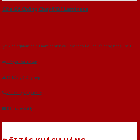
Cửa Gỗ Chống Cháy MDF Laminate
Với kinh nghiệm nhiêu năm nghiên cứu cửa theo tiêu chuẩn công nghệ Châu
Âu.Chúng tôi tự tin là nhà sản xuất & cung cấp hàng đầu tại Việt Nam!
Gửi yêu cầu tư vấn
Tải báo giá tổng hợp
Yêu cầu gọi lại (3 phút)
Dành cho đại lý