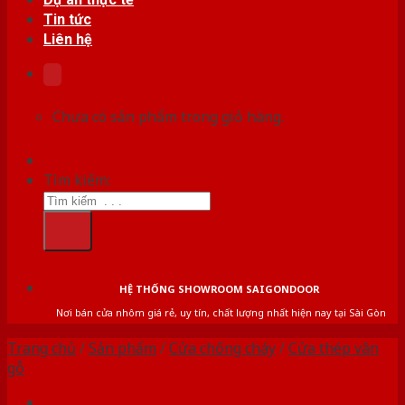
Tin tức
Liên hệ
Chưa có sản phẩm trong giỏ hàng.
Tìm kiếm:
HỆ THỐNG SHOWROOM SAIGONDOOR
Nơi bán cửa nhôm giá rẻ, uy tín, chất lượng nhất hiện nay tại Sài Gòn
Trang chủ
/
Sản phẩm
/
Cửa chống cháy
/
Cửa thép vân
gỗ