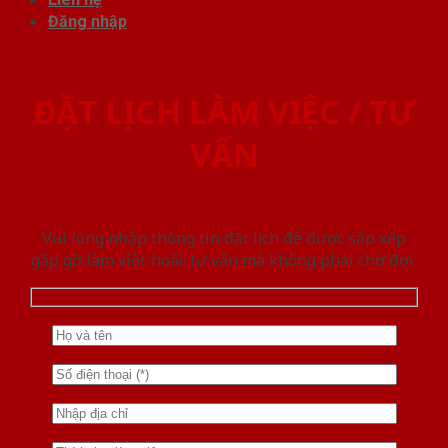
Đăng nhập
ĐẶT LỊCH LÀM VIỆC / TƯ
VẤN
Vui lòng nhập thông tin đặt lịch để được sắp xếp
gặp gỡ làm việc hoăc tư vấn mà không phải chờ đợi.