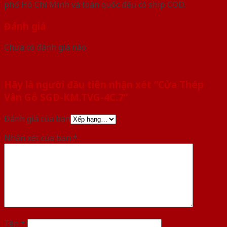
phố Hồ Chí Minh và toàn quốc đều có ship COD.
Đánh giá
Chưa có đánh giá nào.
Hãy là người đầu tiên nhận xét “Cửa Thép
Vân Gỗ SGD-KM.TVG-4C.7”
Đánh giá của bạn
Nhận xét của bạn
*
Tên
*