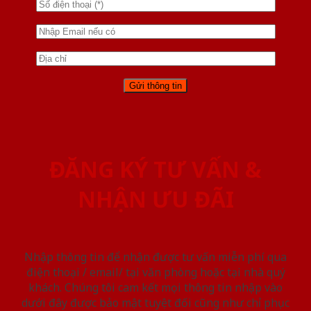
ĐĂNG KÝ TƯ VẤN &
NHẬN ƯU ĐÃI
Nhập thông tin để nhận được tư vấn miễn phí qua
điện thoại / email/ tại văn phòng hoặc tại nhà quý
khách. Chúng tôi cam kết mọi thông tin nhập vào
dưới đây được bảo mật tuyệt đối cũng như chỉ phục