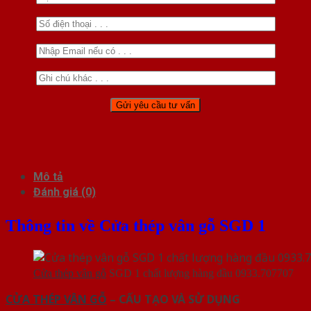
Mô tả
Đánh giá (0)
Thông tin về Cửa thép vân gỗ SGD 1
Cửa thép vân gỗ
SGD 1 chất lượng hàng đầu 0933.707707
CỬA THÉP VÂN GỖ
– CẤU TẠO VÀ SỬ DỤNG