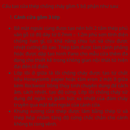
Cấu tạo cửa thép chống cháy gồm 5 bộ phận như sau:
Cánh cửa
gồm 3 lớp
Bề mặt ngoài cùng được tạo nên bởi 2 tấm thép phủ
vân gỗ có độ dày từ 0.7mm – 1.2m phủ sơn tĩnh điện
chống han gỉ, có khả năng chịu lực và chịu được
nhiệt cường độ cao. Thép tấm được làm cánh phẳng
hoặc được dập tạo hình Pano cho mẫu cửa thêm đa
dạng cho thiết kế trong không gian nội thất từ hiện
đại đến cổ điển.
Lớp lõi ở giữa là lõi chống cháy được tạo từ chất
liệu Honeycomb paper hoặc tấm eron 2 mặt ở giữa
kèm Rockwool bông thủy tinh chuyên dùng để cách
âm, cách nhiệt, tạo độ cứng. Lớp lõi chống cháy sử
dụng để ngăn và giảm bức xạ nhiệt của đám cháy
truyền qua mặt bên ngoài của cánh cửa.
Khung xương cửa thép được làm bằng thép U và
thép hộp nhằm tăng độ cứng chắc chắn cho cánh
không bị cong vênh.