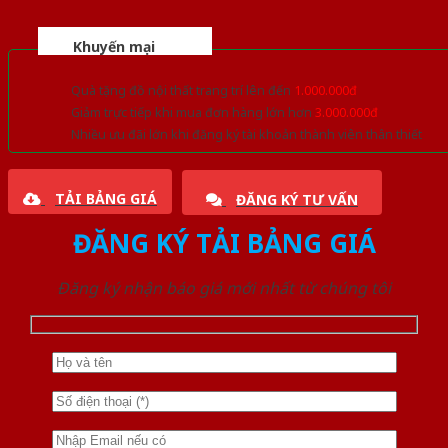
Khuyến mại
Quà tặng đồ nội thất trang trí lên đến
1.000.000đ
Giảm trực tiếp khi mua đơn hàng lớn hơn
3.000.000đ
Nhiều ưu đãi lớn khi đăng ký tài khoản thành viên thân thiết
TẢI BẢNG GIÁ
ĐĂNG KÝ TƯ VẤN
ĐĂNG KÝ TẢI BẢNG GIÁ
Đăng ký nhận báo giá mới nhất từ chúng tôi