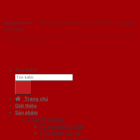
SaigonDoor™
- Hệ thống Showroom cửa nhôm hàng đầu
Việt Nam
Copyright ⓒ 2016 – 2026 SaigonDoor™ - www.bancuanhom.com | Đơn
vị chủ quản SaigonDoor
Tìm kiếm:
Trang chủ
Giới thiệu
Sản phẩm
Cửa chống cháy
Cửa gỗ chống cháy
Cửa nhôm vân gỗ
Cửa thép chống cháy