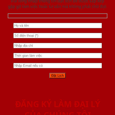
Vui lòng nhập thông tin đặt lịch để được sắp xếp
gặp gỡ làm việc hoăc tư vấn mà không phải chờ đợi.
ĐĂNG KÝ LÀM ĐẠI LÝ
CỦA CHÚNG TÔI