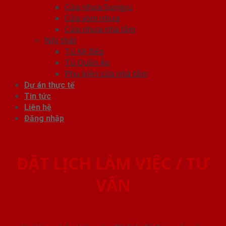
Cửa nhựa Sungyu
Cửa vòm nhựa
Cửa nhựa nhà tắm
Nội thất
Tủ Kệ Bếp
Tủ Quần Áo
Phụ kiện cửa nhà tắm
Dự án thực tế
Tin tức
Liên hệ
Đăng nhập
ĐẶT LỊCH LÀM VIỆC / TƯ
VẤN