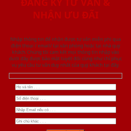
ĐĂNG KÝ TƯ VẤN &
NHẬN ƯU ĐÃI
Nhập thông tin để nhận được tư vấn miễn phí qua
điện thoại / email/ tại văn phòng hoặc tại nhà quý
khách. Chúng tôi cam kết mọi thông tin nhập vào
dưới đây được bảo mật tuyệt đối cũng như chỉ phục
vụ yêu cầu tư vấn duy nhất của quý khách tại đây.