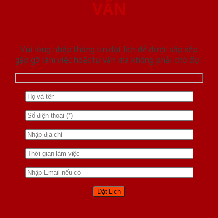
VẤN
Vui lòng nhập thông tin đặt lịch để được sắp xếp
gặp gỡ làm việc hoăc tư vấn mà không phải chờ đợi.