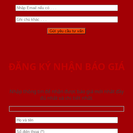
ĐĂNG KÝ NHẬN BÁO GIÁ
Nhập thông tin để nhận được báo giá mới nhât đầy
đủ nhất và chi tiết nhất.