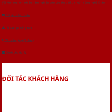
Với kinh nghiệm nhiêu năm nghiên cứu cửa theo tiêu chuẩn công nghệ Châu
Âu.Chúng tôi tự tin là nhà sản xuất & cung cấp hàng đầu tại Việt Nam!
Gửi yêu cầu tư vấn
Tải báo giá tổng hợp
Yêu cầu gọi lại (3 phút)
Dành cho đại lý
ĐỐI TÁC KHÁCH HÀNG