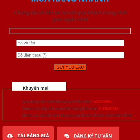
Chúng tôi sẽ liên lạc lại với quý khách trong thời
gian ngắn nhất
Khuyến mại
Quà tặng đồ nội thất trang trí lên đến
1.000.000đ
Giảm trực tiếp khi mua đơn hàng lớn hơn
3.000.000đ
Nhiều ưu đãi lớn khi đăng ký tài khoản thành viên thân thiết
TẢI BẢNG GIÁ
ĐĂNG KÝ TƯ VẤN