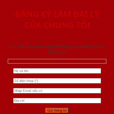
ĐĂNG KÝ LÀM ĐẠI LÝ
CỦA CHÚNG TÔI
Vui lòng nhập thông tin để đăng ký làm đại lý của
chúng tôi