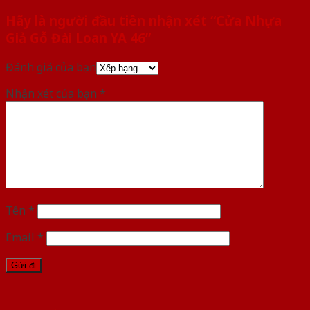
Hãy là người đầu tiên nhận xét “Cửa Nhựa
Giả Gỗ Đài Loan YA 46”
Đánh giá của bạn
Nhận xét của bạn
*
Tên
*
Email
*