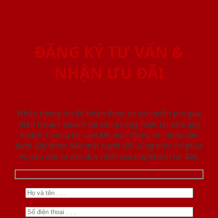
ĐĂNG KÝ TƯ VẤN &
NHẬN ƯU ĐÃI
Nhập thông tin để nhận được tư vấn miễn phí qua
điện thoại / email/ tại văn phòng hoặc tại nhà quý
khách. Chúng tôi cam kết mọi thông tin nhập vào
dưới đây được bảo mật tuyệt đối cũng như chỉ phục
vụ yêu cầu tư vấn duy nhất của quý khách tại đây.