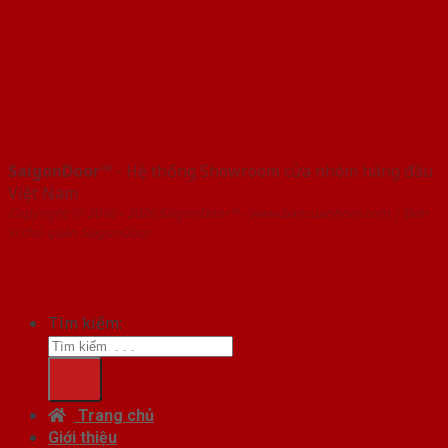
SaigonDoor™
- Hệ thống Showroom cửa nhôm hàng đầu
Việt Nam
Copyright ⓒ 2016 – 2026 SaigonDoor™ - www.bancuanhom.com | Đơn
vị chủ quản SaigonDoor
Tìm kiếm:
Trang chủ
Giới thiệu