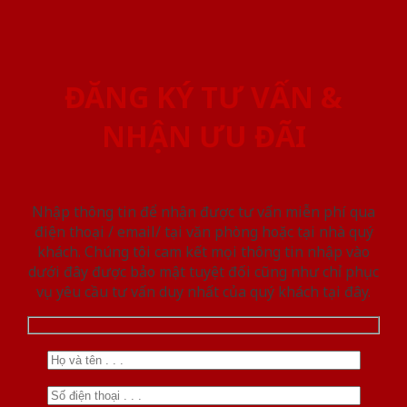
ĐĂNG KÝ TƯ VẤN &
NHẬN ƯU ĐÃI
Nhập thông tin để nhận được tư vấn miễn phí qua
điện thoại / email/ tại văn phòng hoặc tại nhà quý
khách. Chúng tôi cam kết mọi thông tin nhập vào
dưới đây được bảo mật tuyệt đối cũng như chỉ phục
vụ yêu cầu tư vấn duy nhất của quý khách tại đây.