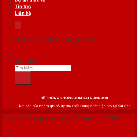
Tin tức
Liên hệ
Chưa có sản phẩm trong giỏ hàng.
Tìm kiếm:
HỆ THỐNG SHOWROOM SAIGONDOOR
Nơi bán cửa nhôm giá rẻ, uy tín, chất lượng nhất hiện nay tại Sài Gòn
Trang chủ
/
Sản phẩm
/
Cửa gỗ
/
Cửa gỗ HDF VENEER