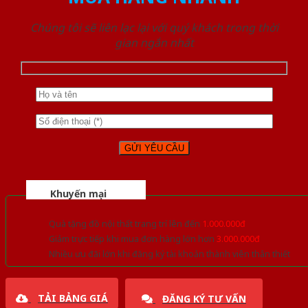
Chúng tôi sẽ liên lạc lại với quý khách trong thời
gian ngắn nhất
Khuyến mại
Quà tặng đồ nội thất trang trí lên đến
1.000.000đ
Giảm trực tiếp khi mua đơn hàng lớn hơn
3.000.000đ
Nhiều ưu đãi lớn khi đăng ký tài khoản thành viên thân thiết
TẢI BẢNG GIÁ
ĐĂNG KÝ TƯ VẤN