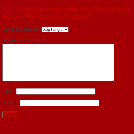
Hãy là người đầu tiên nhận xét “Cửa Gỗ Công
Nghiệp HDF Veneer 3A cam xe”
Đánh giá của bạn
Nhận xét của bạn
*
Tên
*
Email
*