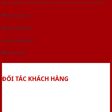
Với kinh nghiệm nhiêu năm nghiên cứu cửa theo tiêu chuẩn công nghệ Châu
Âu.Chúng tôi tự tin là nhà sản xuất & cung cấp hàng đầu tại Việt Nam!
Gửi yêu cầu tư vấn
Tải báo giá tổng hợp
Yêu cầu gọi lại (3 phút)
Dành cho đại lý
ĐỐI TÁC KHÁCH HÀNG