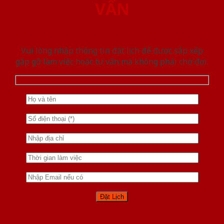
VẤN
Vui lòng nhập thông tin đặt lịch để được sắp xếp
gặp gỡ làm việc hoăc tư vấn mà không phải chờ đợi.