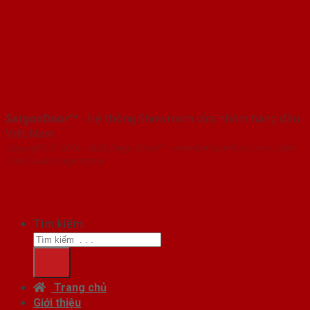
SaigonDoor™
- Hệ thống Showroom cửa nhôm hàng đầu
Việt Nam
Copyright ⓒ 2016 – 2026 SaigonDoor™ - www.bancuanhom.com | Đơn
vị chủ quản SaigonDoor
Tìm kiếm:
Trang chủ
Giới thiệu