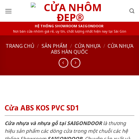
Skip
to
content
HỆ THỐNG SHOWROOM SAIGONDOOR
Nơi bán cửa nhôm giá rẻ, uy tín, chất lượng nhất hiện nay tại Sài Gòn
TRANG CHỦ
/
SẢN PHẨM
/
CỬA NHỰA
/
CỬA NHỰA
ABS HÀN QUỐC
Cửa ABS KOS PVC SD1
Cửa nhựa và nhựa gỗ tại SAIGONDOOR
là thương
hiệu sản phẩm các dòng cửa trong một chuỗi các hệ
thống Showroom
SAIGONDOOR
. Chuyên sản xuất và